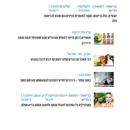
שופרסל תחת מותג
שבי
•
תזונה |
דיאטה
ממנה בריא ושלם