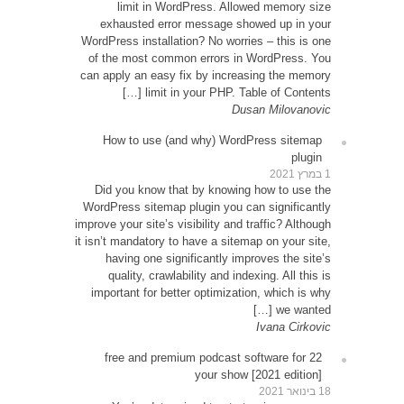
exh
WordPre
of th
can app
How
Did 
WordPr
improve y
it isn’t
ha
qu
impor
22 