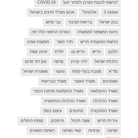
C
בישראל
ל יפה
ת אמינו
ק קשת
 דוד אדום
רת ישראל
כפר
פות החולים
פארם