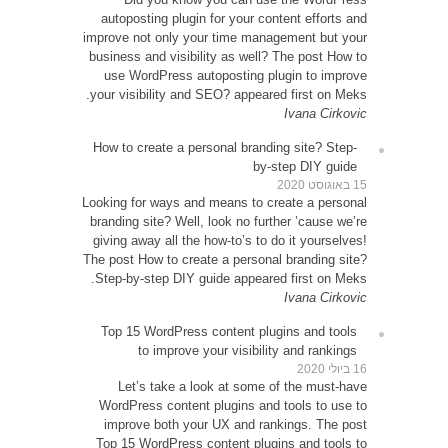
autop
improve 
busines
use 
your vi
How to
Looking 
brandin
giving 
The post
Step-b
Top 1
Le
WordP
impr
Top 15