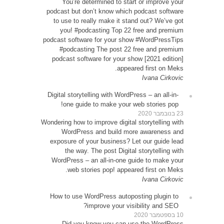
Y
podcas
to u
yo
podcast
#p
podca
Digital
o
Wondering
W
expos
WordP
How t
D