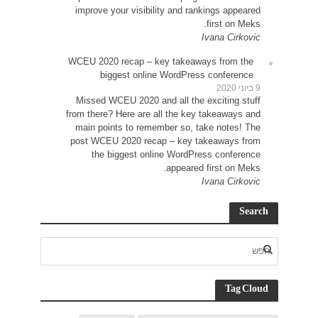
impr
WCEU 
Miss
from t
main
post 