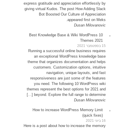
express g
giving v
10 Be
Runni
an
theme 
cu
resp
yo
themes
be
How
Here is 