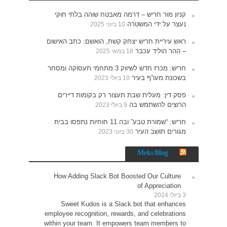
חוקי
האישום
תעסוקה ומסחר
רים
נתפסו בבית
How 
Sw
employe
within 