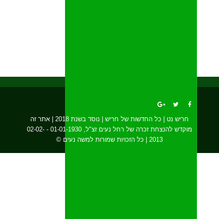
חריש נט | כל החדשות של חריש | נוסד בשנת 2018 | אתר זה
מוקדש להנצחת זכרה של רחל נעים זצ"ל, 01-01-1930 - 02-02-