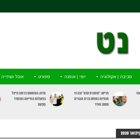
סביבה | אקולוגיה
יופי | אופנה
ספורט
אוכל ושתייה
ור
חריש: “שמורת טבע” ובה 11
מדא: התמוטט ברחוב וניצל
חוחיות נתפסו בבית מגורים
בפעולות החייאה ומכשיר
תושב העיר
מַפְעֵם
נואר 2020