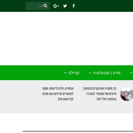
מדע | טכנולוגיה
קהילה
כך תעברו את הקיץ בבטחה |
אבטיח, כולו בריאות: מקור
טיפים של מומחי ‘המרכז
לחומרים מזינים וגם תורם
הרפואי הלל יפה’
לבריאות הלב