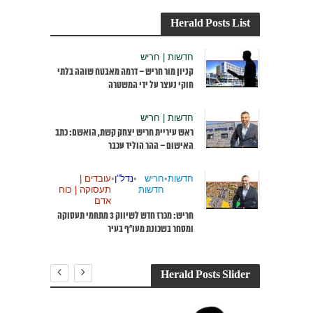
Herald Posts List
חדשות | חריש
קניון מור חריש – דרמה מאבטח שוהה בלתי
חוקי נעצר על ידי המשטרה
חדשות | חריש
ראש עיריית חריש יצחק קשת, הואשם: כתב
האישום – ההר הוליד עכבר
חדשות
•
חריש
•
נדל"ן
•
עובדים |
חדשות
תעסוקה | כוח
אדם
חריש: מכרז חדש לשיווק 3 מתחמי תעסוקה
ומסחר בשכונת מעו”ף בעיר
Herald Posts Slider