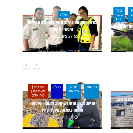
ק
צער
ם
בעלי
אילת
חיים
מדא: התמוטט ברחוב וניצל בפעולות החייאה
 ובה 11 חוחיות נתפסו בבית
ומכשיר מַפְעֵם
27 ביוני 2023
חדשות
חריש
נדל"ן
עובדים |
חדשות
תעסוקה |
כוח אדם
אשם: כתב
פסק די
חריש: מכרז חדש לשיווק 3 מתחמי תעסוקה
ר
ומסחר בשכונת מעו”ף בעיר
10 ביולי 2023