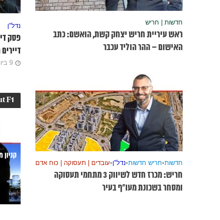
חדשות | חריש
נדל"ן
ראש עיריית חריש יצחק קשת, הואשם: כתב
פסק די
האישום – ההר הוליד עכבר
דיירים
9 ביולי 2023
t F1
קניון 
חדשות
•
חריש חדשות
•
נדל"ן
•
עובדים | תעסוקה | כוח אדם
חריש: מכרז חדש לשיווק 3 מתחמי תעסוקה
ומסחר בשכונת מעו”ף בעיר