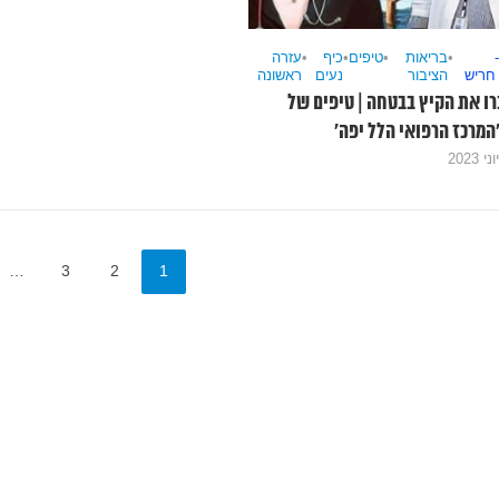
•
בריאות
•
טיפים
•
כיף
•
עזרה
 חריש
הציבור
נעים
ראשונה
ו את הקיץ בבטחה | טיפים של
המרכז הרפואי הלל יפה’
…
3
2
1