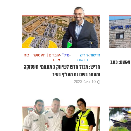
חדשות
•
חריש
•
נדל"ן
•
עובדים | תעסוקה | כוח
חדשות
אדם
ואשם: כתב
חריש: מכרז חדש לשיווק 3 מתחמי תעסוקה
ומסחר בשכונת מעו”ף בעיר
10 ביולי 2023