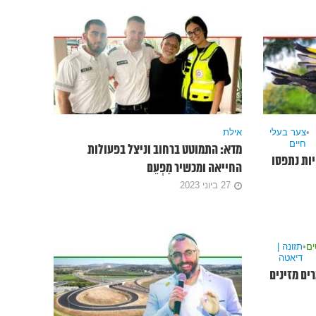
•
צער בעלי
אילת
חיים
מדא: התמוטט ברחוב וניצל בפעולות
ת טבע” ובה 11 חוחיות נתפסו
החייאה ומכשיר מַפְעֵם
27 ביוני 2023
ם
•
תזונה |
דיאטה
ים מזינים