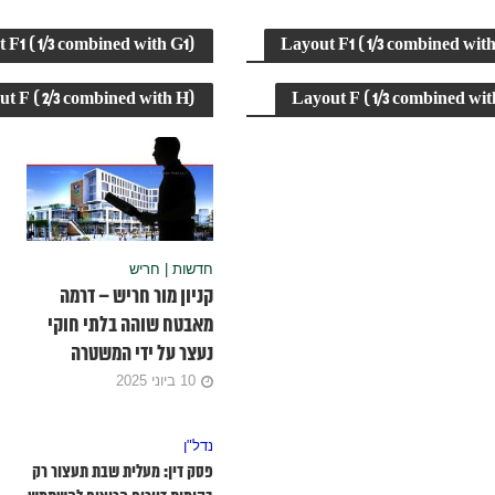
 F1 ( 1/3 combined with G1)
Layout F1 ( 1/3 combined wit
חדשות
חריש
נדל"ן
חדשות | חריש
חדשות
 עיריית חריש יצחק קשת, הואשם: כתב
t F ( 2/3 combined with H)
Layout F ( 1/3 combined wit
חרי
האישום – ההר הוליד עכבר
ומסחר בשכונת מעו”
חדשות | חריש
קניון מור חריש – דרמה
מאבטח שוהה בלתי חוקי
נעצר על ידי המשטרה
10 ביוני 2025
נדל"ן
פסק דין: מעלית שבת תעצור רק