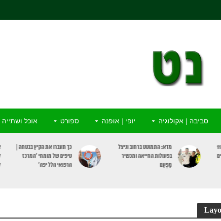
סביבה | אקולוגיה
יופי | אופנה
ספורט
אוכל ושתייה
חריש: “שמורת טבע” ובה 11
מדא: התמוטט ברחוב וניצל
כך תעברו את הקיץ בבטחה |
א
ם
בפעולות החייאה ומכשיר
טיפים של מומחי ‘המרכז
ל
מַפְעֵם
הרפואי הלל יפה’
ל
Layo