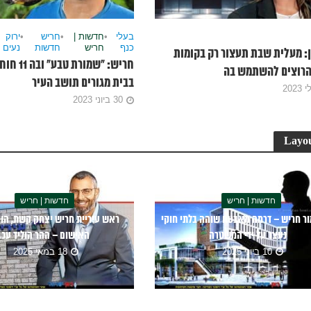
בעלי
•
חדשות |
•
חריש
•
ירוק
כנף
חריש
חדשות
נעים
ן: מעלית שבת תעצור רק בקומות
חריש: “שמור
 הרוצים להשתמש בה
בבית מגורים תושב העיר
30 ביוני 2023
Layou
חדשות | חריש
חדשות | חריש
מור חריש – דרמה מאבטח שוהה בלתי חוקי
ראש עיריית חריש יצחק קשת, הו
נעצר על ידי המשטרה
האישום – ההר הוליד עכב
10 ביוני 2025
18 במאי 2025