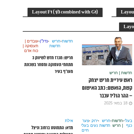
Layout F1 ( 1/3 combined with G1)
Layout
עובדים |
תעסוקה |
נדל"ן
כוח אדם
פסק דין: מעלית שבת תעצור רק בקומות דיירים
Layou
ש: מכרז חדש לשיווק 3 מתחמי תעסוקה
הרוצים להשתמש בה
ף בעיר
חדשות
•
חריש
•
נדל"ן
•
עובדים |
חדשות
תעסוקה |
כוח אדם
חריש: מכרז חדש לשיווק 3
מתחמי תעסוקה ומסחר בשכונת
מעו”ף בעיר
חדשות | חריש
ראש עיריית חריש יצחק
קשת, הואשם: כתב האישום
– ההר הוליד עכבר
18 במאי 2025
בעלי
•
חדשות
•
חריש
•
ירוק
•
צער
אילת
כנף
| חריש
חדשות
נעים
בעלי
מדא: התמוטט ברחוב וניצל
חיים