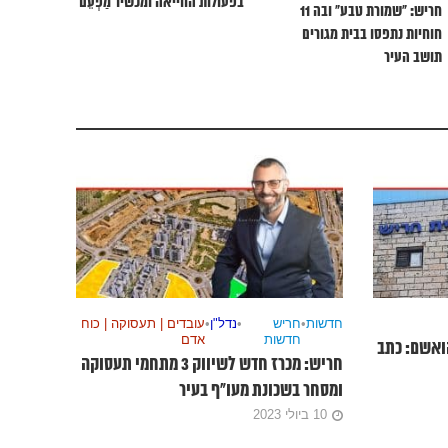
בפעולות החייאה ומכשיר מַפְעֵם
חריש: “שמורת טבע” ובה 11
חוחיות נתפסו בבית מגורים
תושב העיר
חדשות
•
חריש
•
נדל"ן
•
עובדים | תעסוקה | כוח
חדשות
אדם
ואשם: כתב
חריש: מכרז חדש לשיווק 3 מתחמי תעסוקה
ומסחר בשכונת מעו”ף בעיר
10 ביולי 2023