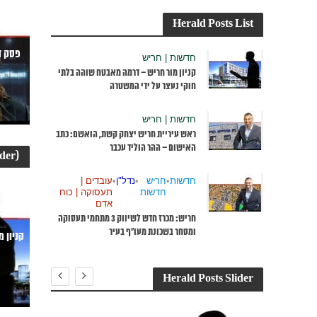
Herald Posts List
פסק ד
חדשות | חריש
קניון מור חריש – דרמה מאבטח שוהה בלתי
חוקי נעצר על ידי המשטרה
חדשות | חריש
ראש עיריית חריש יצחק קשת, הואשם: כתב
האישום – ההר הוליד עכבר
ider)
חדשות
•
חריש
•
נדל"ן
•
עובדים |
חדשות
תעסוקה | כוח
אדם
וק
צער
ים
בעלי
אילת
חריש: מכרז חדש לשיווק 3 מתחמי תעסוקה
חיים
ומסחר בשכונת מעו”ף בעיר
מדא: התמוטט ברחוב וניצל בפעולות החייאה
קניון 
ע” ובה 11 חוחיות נתפסו בבית
ומכשיר מַפְעֵם
27 ביוני 2023
Herald Posts Slider