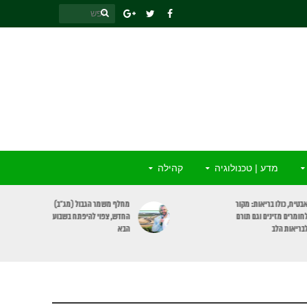
מדע | טכנולוגיה
קהילה
בטיח, כולו בריאות: מקור
מחלף משמר הגבול (מג”ב)
חומרים מזינים וגם תורם
החדש, צפוי להיפתח בשבוע
בריאות הלב
הבא