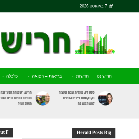
7 באוגוסט 2026
חריש נט
חדשות
בריאות – רפואה
כלכלה
חריש: מכרז חדש לשיווק 3
פסק דין: מעלית שבת תעצור
ה ומסחר
רק בקומות דיירים הרוצים
חוחיות נתפסו בבית מגורי
בעיר
להשתמש בה
תושב העיר
ut F
Herald Posts Big