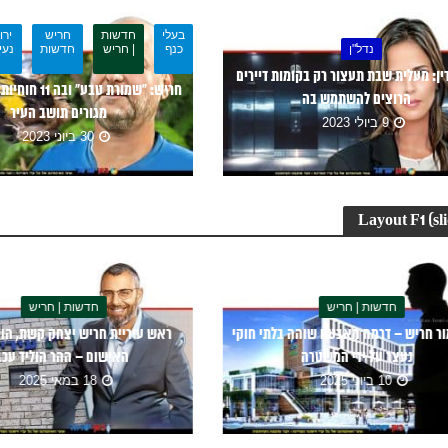
בעלי
חדשות
חריש
ירו
נדל"ן
כנף
| חריש
חדשות
נעי
ין: מעלית שבת תעצור רק בקומות דיירים
חריש: “שמורת טבע”
הרוצים להשתמש בה
מגורים תושב העיר
9 ביולי 2023
30 ביוני 2023
Layout F1 (sl
חדשות | חריש
חדשות | חריש
מור חריש – דרמה מאבטח שוהה בלתי חוקי
ראש עיריית חריש יצחק קשת, הו
נעצר על ידי המשטרה
האישום – ההר הוליד עכב
10 ביוני 2025
18 במאי 2025