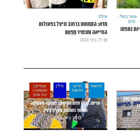
•
צער בעלי
אילת
חיים
מדא: התמוטט ברחוב וניצל בפעולות
ת טבע” ובה 11 חוחיות נתפסו
החייאה ומכשיר מַפְעֵם
27 ביוני 2023
חדשות
חריש
נדל"ן
עובדים |
חדשות
תעסוקה |
כוח אדם
אשם: כתב
חריש: מכרז חדש לשיווק 3 מתחמי תעסוקה
ר
ומסחר בשכונת מעו”ף בעיר
10 ביולי 2023