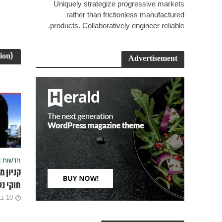
Uniquely strategize progressive markets
rather than frictionless manufactured
products. Collaboratively engineer reliable.
ion)
Advertisement
חדשות |
קניון מ
חוקי נע
10 ביוני 2025