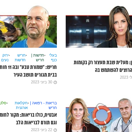
בעלי
•
חדשות |
•
חריש
•
ירוק
כנף
חריש
חדשות
נעים
ן: מעלית שבת תעצור רק בקומות
חריש: “שמור
 הרוצים להשתמש בה
בבית מגורים תושב העיר
30 ביוני 2023
בריאות - רפואה |
•
חקלאות
•
סלטי
חריש
אורגנית
אבטיח, כולו בריאות: מקור לחומר
וגם תורם לבריאות הלב
22 ביוני 2023