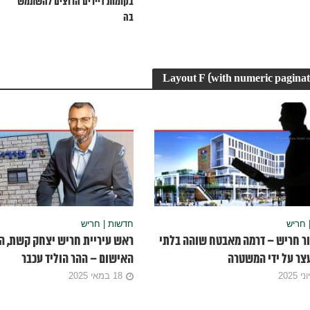
בקומות דיירים הרוצים להשתמש
בה
Layout F (with numeric paginat
 חריש
חדשות | חריש
ור חריש – דרמה מאבטח שוהה בלתי
ראש עיריית חריש יצחק קשת, ה
צר על ידי המשטרה
האישום – ההר הוליד עכבר
18 במאי 2025