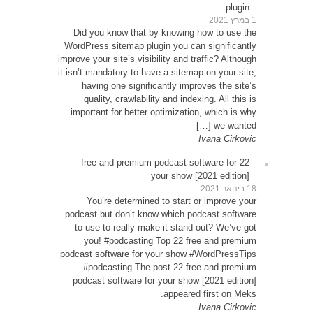
Did 
WordPr
improve y
it isn’t
ha
qu
impor
22 
Y
podcas
to u
yo
podcast
#p
podca