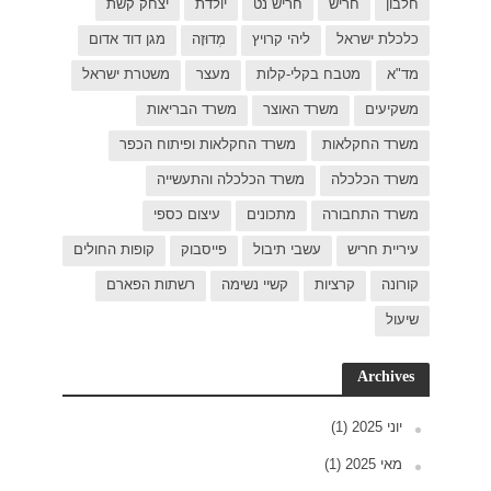
ק קשת
 דוד אדום
רת ישראל
כפר
פות החולים
פארם