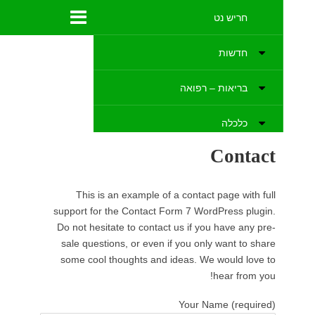
This
support 
Do not h
sale qu
some co