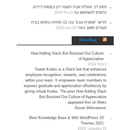
רים
נתפסו בבית
How 
Sw
employe
within 
express g
giving v
10 Be