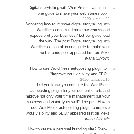
Digital
o
Wondering
W
expos
WordP
How t
D
autop
improve 
busines
use 
your vi
How to