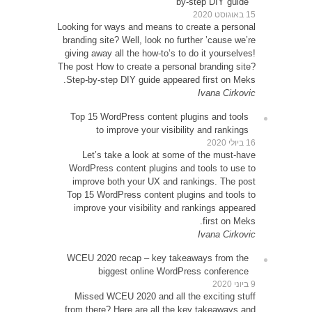
Looking 
brandin
giving 
The post
Step-b
Top 1
Le
WordP
impr
Top 15
impr
WCEU 
Miss
from t