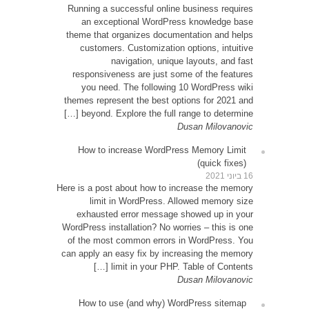
Runni
an
theme 
cu
resp
yo
themes
be
How
Here is 
exh
WordPre
of th
can app
How