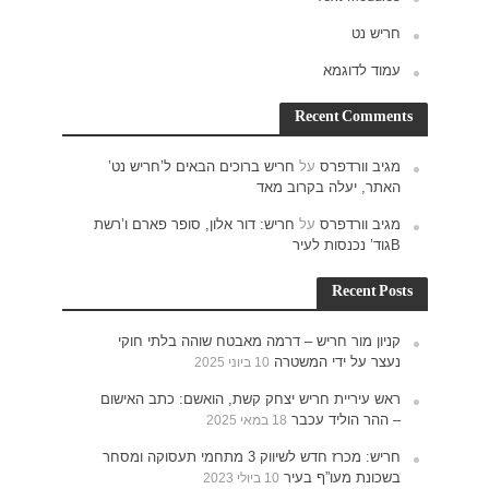
ש נט’
רם ו’רשת
חוקי
האישום
תעסוקה ומסחר