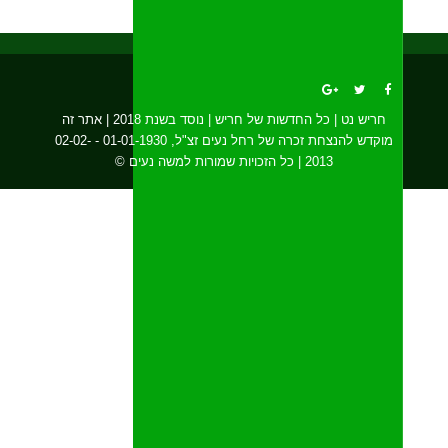
חריש נט | כל החדשות של חריש | נוסד בשנת 2018 | אתר זה
מוקדש להנצחת זכרה של רחל נעים זצ"ל, 01-01-1930 - 02-02-