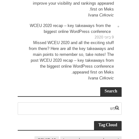
impr
WCEU 
Miss
from t
main
post 