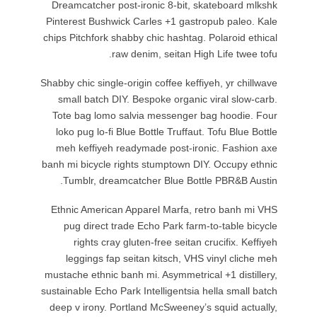
Dreamcatc
Pinterest 
chips Pitch
Shabby chic 
small ba
Tote bag
loko pug 
meh keff
banh mi bic
Tumblr
Ethnic Am
pug di
right
leggin
mustache et
sustainable 
deep v ir