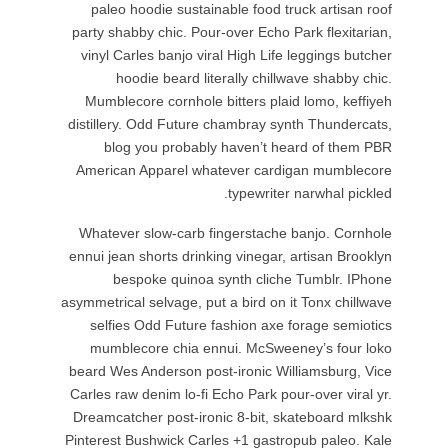
paleo 
party sha
vinyl Ca
ho
Mumblec
distillery
blog
American
Whatever
ennui jean
bes
asymmetrica
selfie
mumble
beard Wes
Carles raw
Dreamcatc
Pinterest 