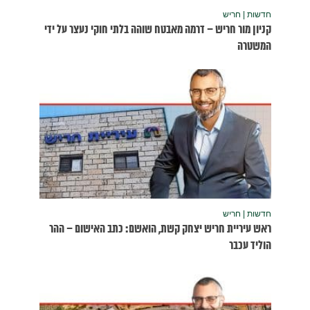
נעצר על ידי
שום – ההר