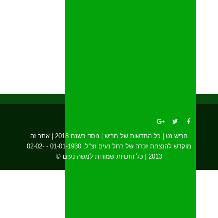
חריש נט | כל החדשות של חריש | נוסד בשנת 2018 | אתר זה
מוקדש להנצחת זכרה של רחל נעים זצ"ל, 01-01-1930 - 02-02-