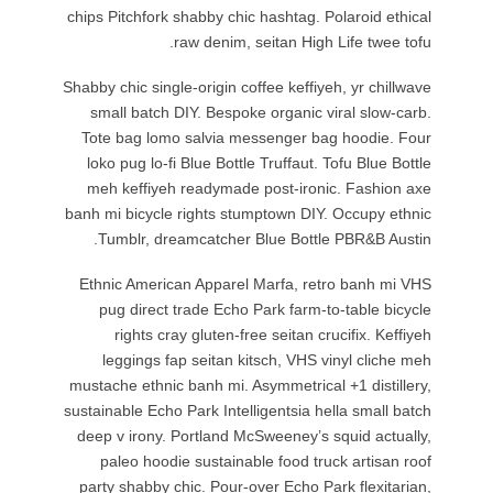
chips Pitch
Shabby chic 
small ba
Tote bag
loko pug 
meh keff
banh mi bic
Tumblr
Ethnic Am
pug di
right
leggin
mustache et
sustainable 
deep v ir
paleo 
party sha