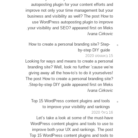
autop
improve 
busines
use 
your vi
How to
Looking 
brandin
giving 
The post
Step-b
Top 1
Le
WordP
impr
Top 15