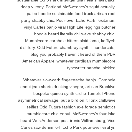
deep v ir
paleo 
party sha
vinyl Ca
ho
Mumblec
distillery
blog
American
Whatever
ennui jean
bes
asymmetrica
selfie
mumble
beard Wes
Carles raw