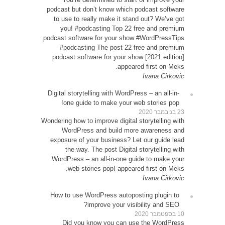
podcas
to u
yo
podcast
#p
podca
Digital
o
Wondering
W
expos
WordP
How t
D