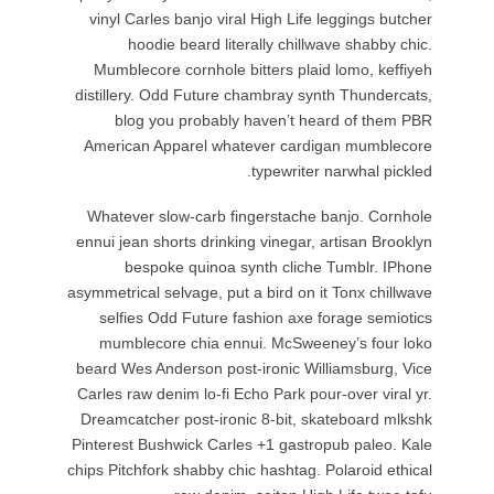
vinyl Ca
ho
Mumblec
distillery
blog
American
Whatever
ennui jean
bes
asymmetrica
selfie
mumble
beard Wes
Carles raw
Dreamcatc
Pinterest 
chips Pitch