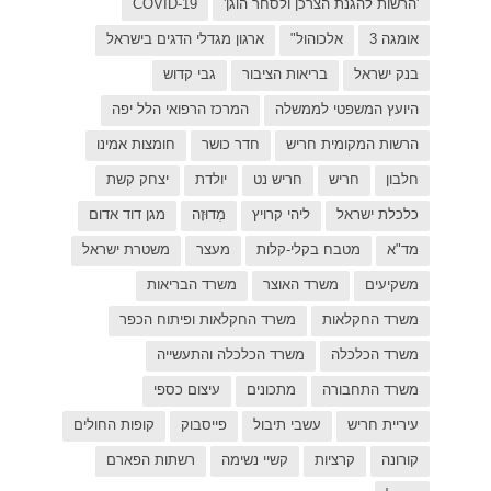
C
בישראל
ל יפה
ת אמינו
ק קשת
 דוד אדום
רת ישראל
כפר
פות החולים
פארם