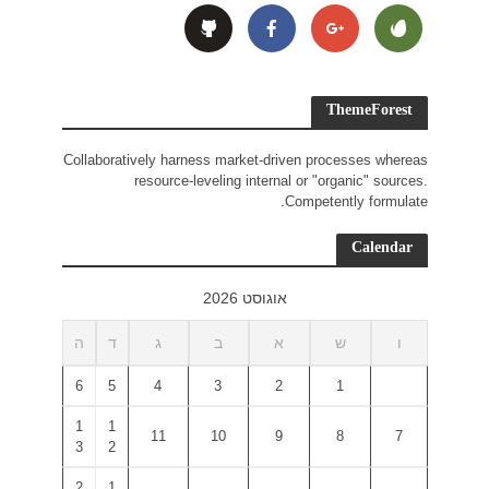
Collaborativ
r
ד
ה
6
5
1
1
3
2
2
1