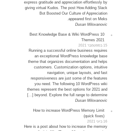
express g
giving v
10 Be
Runni
an
theme 
cu
resp
yo
themes
be
How
Here is 