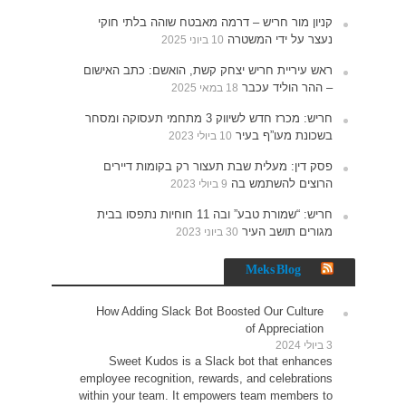
חוקי
האישום
תעסוקה ומסחר
רים
נתפסו בבית
How 
Sw
employe
within 