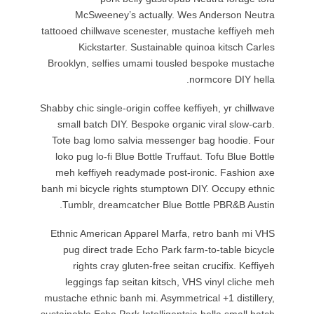
McS
tattooed ch
Kic
Brooklyn,
Shabby chic 
small ba
Tote bag
loko pug 
meh keff
banh mi bic
Tumblr
Ethnic Am
pug di
right
leggin
mustache et
sustainable 