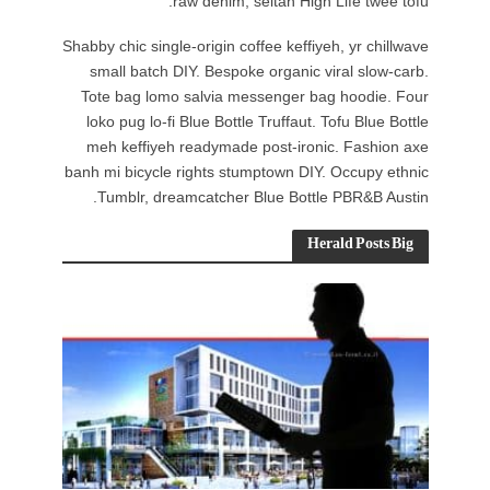
Shabby chic 
small ba
Tote bag
loko pug 
meh keff
banh mi bic
Tumblr