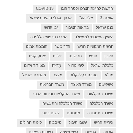
C
בישראל
ל יפה
ת אמינו
ק קשת
 דוד אדום
רת ישראל
כפר
פות החולים
פארם