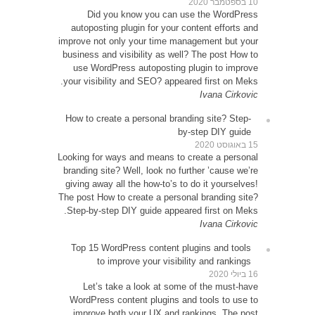
D
autop
improve 
busines
use 
your vi
How to
Looking 
brandin
giving 
The post
Step-b
Top 1
Le
WordP
impr