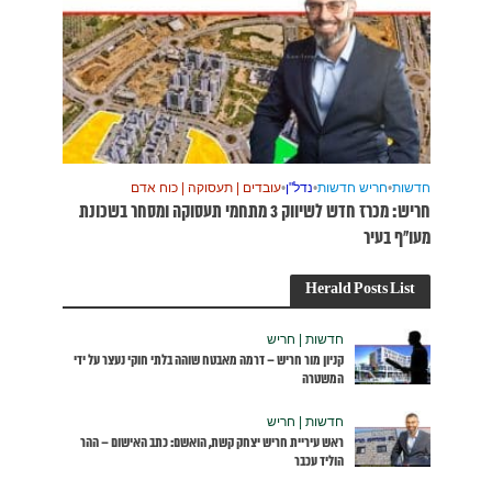
דם
סוקה ומסחר בשכונת
קי נעצר על ידי
האישום – ההר