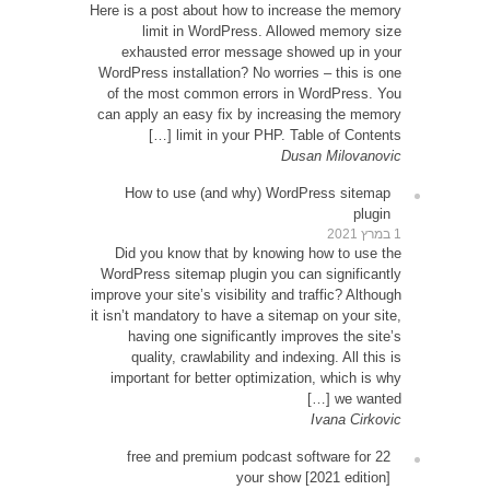
Here is 
exh
WordPre
of th
can app
How
Did 
WordPr
improve y
it isn’t
ha
qu
impor
22 