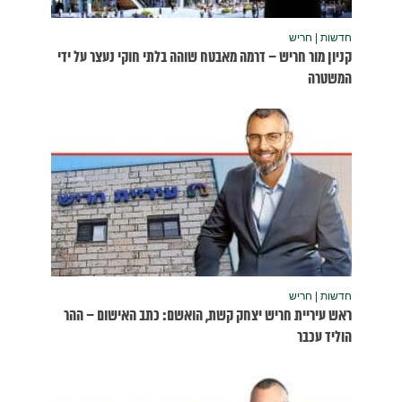
נעצר על ידי
שום – ההר