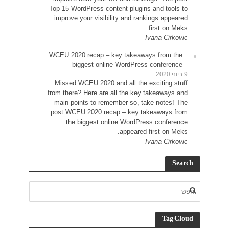
Top 15
impr
WCEU 
Miss
from t
main
post 