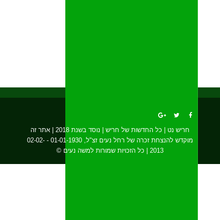
חריש נט | כל החדשות של חריש | נוסד בשנת 2018 | אתר זה
מוקדש להנצחת זכרה של רחל נעים זצ"ל, 01-01-1930 - 02-02-