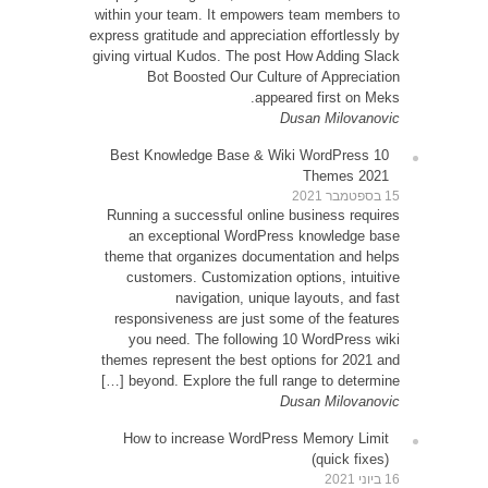
within 
express g
giving v
10 Be
Runni
an
theme 
cu
resp
yo
themes
be
How