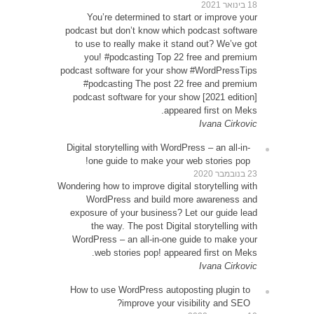
Y
podcas
to u
yo
podcast
#p
podca
Digital
o
Wondering
W
expos
WordP
How t