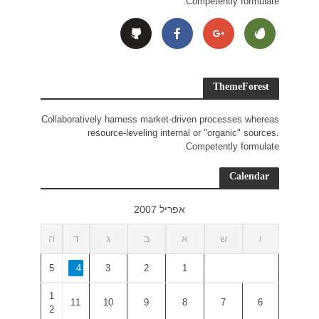
Collaborativ
r
ד
ה
5
4
1
11
2