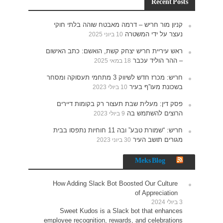
חוקי
האישום
תעסוקה ומסחר
רים
נתפסו בבית
How 
Sw
employe