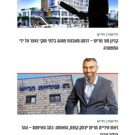
נעצר על ידי
שום – ההר