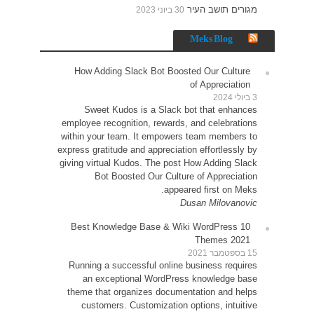
How 
Sw
employe
within 
express g
giving v
10 Be
Runni
an
theme 
cu