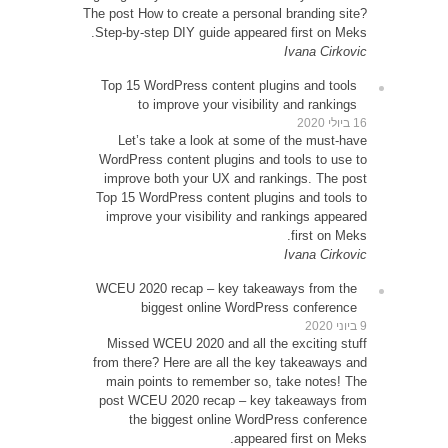
The post
Step-b
Top 1
Le
WordP
impr
Top 15
impr
WCEU 
Miss
from t
main
post 