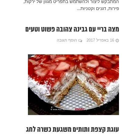
 ירקות,
וטעים
 לחג