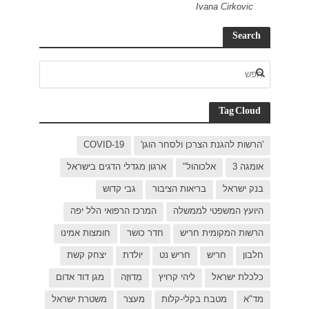
C
בישראל
ל יפה
ת אמינו
ק קשת
 דוד אדום
רת ישראל