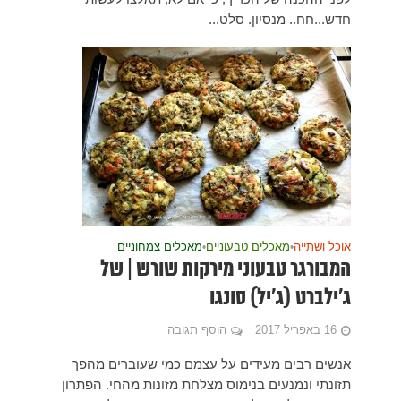
של
ים מהפך
י. הפתרון