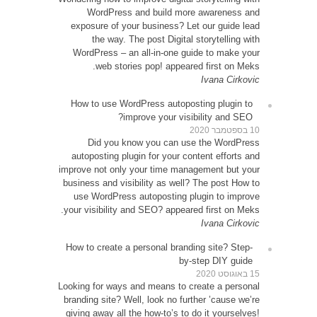
W
expos
WordP
How t
D
autop
improve 
busines
use 
your vi
How to
Looking 
brandin
giving 