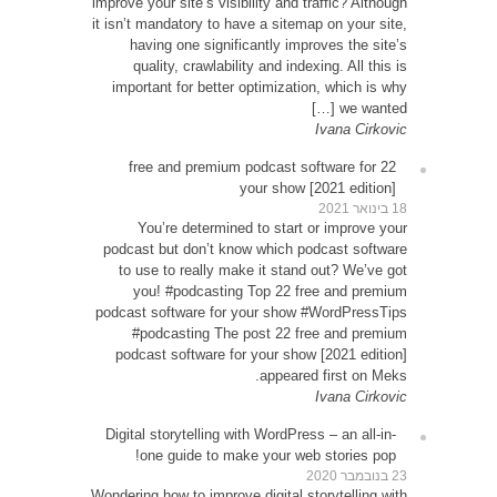
improve y
it isn’t
ha
qu
impor
22 
Y
podcas
to u
yo
podcast
#p
podca
Digital
o
Wondering