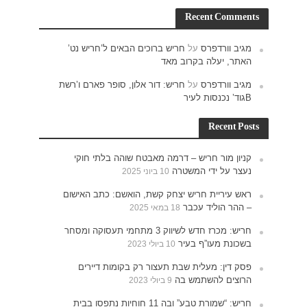
ש נט’
רם ו’רשת
חוקי
האישום
תעסוקה ומסחר
רים
נתפסו בבית