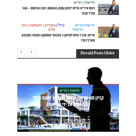
האישום – ההר
עסוקה | כוח
מי תעסוקה ומסחר בשכונת
חדשות | חריש
בלתי
ראש עיריית חריש יצחק קשת, הואשם: כתב
האישום – ההר הוליד עכבר