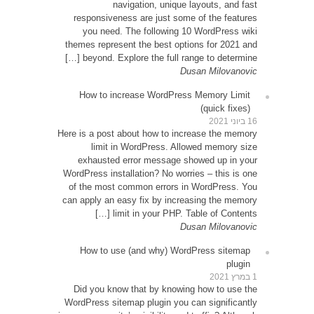
resp
yo
themes
be
How
Here is 
exh
WordPre
of th
can app
How
Did 
WordPr