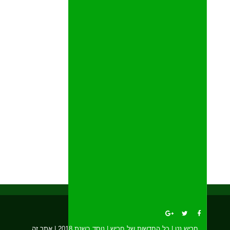
חריש נט | כל החדשות של חריש | נוסד בשנת 2018 | אתר זה