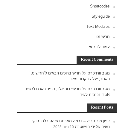
ש נט’
רם ו’רשת
חוקי