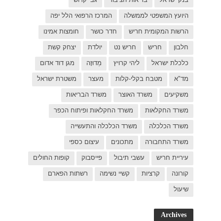
ל יפה
ת אמינו
ק קשת
 דוד אדום
רת ישראל
כפר
פות החולים
פארם