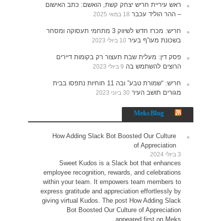
האישום
תעסוקה ומסחר
רים
נתפסו בבית
How 
Sw
employe
within 
express g
giving v