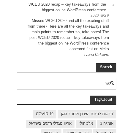
WCEU 
Miss
from t
main
post 
C
בישראל