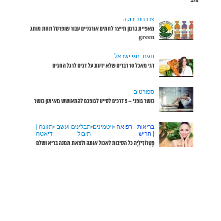
שופרסל תחת מותג
שבי
•
תזונה |
דיאטה
ממנה בריא ושלם