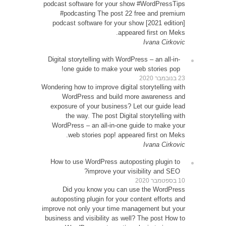
podcast
#p
podca
Digital
o
Wondering
W
expos
WordP
How t
D
autop
improve 
busines