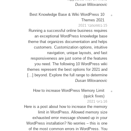
10 Be
Runni
an
theme 
cu
resp
yo
themes
be
How
Here is 
exh
WordPre
of th