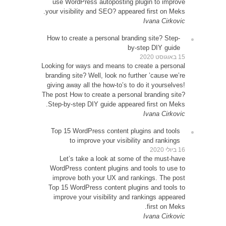
use 
your vi
How to
Looking 
brandin
giving 
The post
Step-b
Top 1
Le
WordP
impr
Top 15
impr