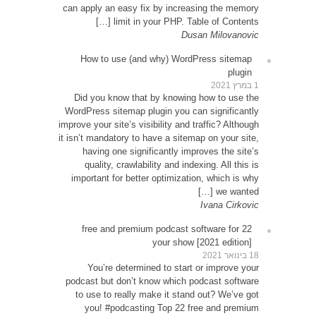
can app
How
Did 
WordPr
improve y
it isn’t
ha
qu
impor
22 
Y
podcas
to u
yo