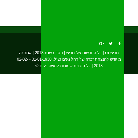
חריש נט | כל החדשות של חריש | נוסד בשנת 2018 | אתר זה
מוקדש להנצחת זכרה של רחל נעים זצ"ל, 01-01-1930 - 02-02-