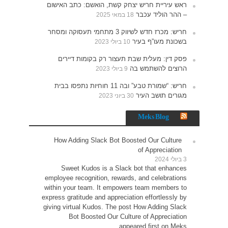
האישום
תעסוקה ומסחר
רים
נתפסו בבית
How 
Sw
employe
within 
express g
giving v