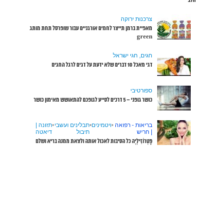
שופרסל תחת מותג
שבי
•
תזונה |
דיאטה
ממנה בריא ושלם