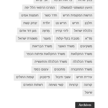
ל יפה
ת אמינו
ק קשת
 דוד אדום
רת ישראל
כפר
פות החולים
פארם