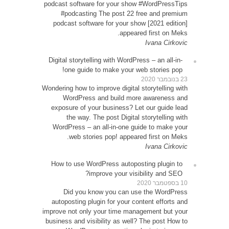
podcast
#p
podca
Digital
o
Wondering
W
expos
WordP
How t
D
autop
improve 
busines