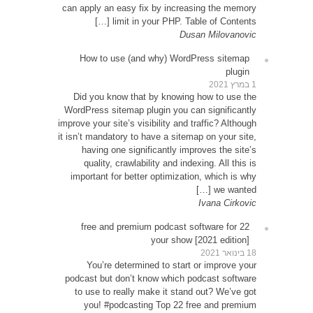
can app
How
Did 
WordPr
improve y
it isn’t
ha
qu
impor
22 
Y
podcas
to u
yo