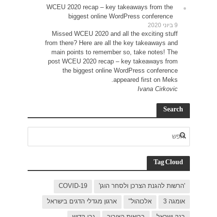
WCEU 
Miss
from t
main
post 
C
בישראל