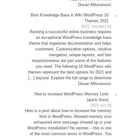
10 Be
Runni
an
theme 
cu
resp
yo
themes
be
How
Here is 
exh
WordPre
of th