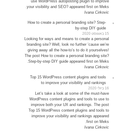
use 
your vi
How to
Looking 
brandin
giving 
The post
Step-b
Top 1
Le
WordP
impr
Top 15
impr