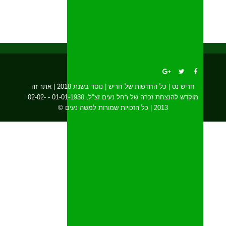
חריש נט | כל החדשות של חריש | נוסד בשנת 2018 | אתר זה
מוקדש להנצחת זכרה של רחל נעים זצ"ל, 01-01-1930 - 02-02-