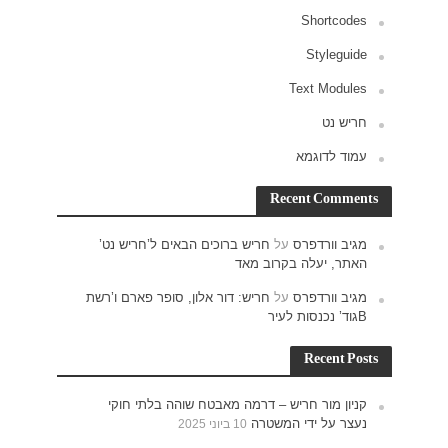
ש נט’
רם ו’רשת
חוקי