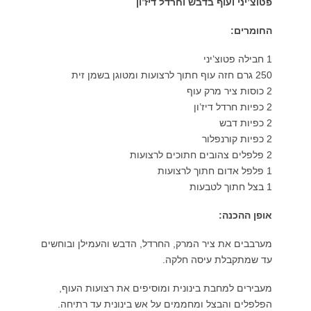
לן ובוחשים
ת העוף,
 רתיחה.