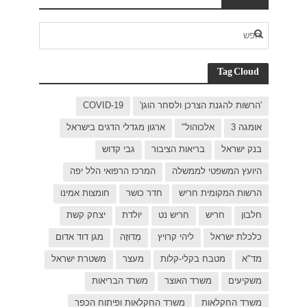
C
בישראל
ל יפה
ת אמינו
ק קשת
 דוד אדום
רת ישראל
כפר