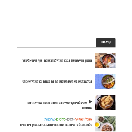
 לויה אליעזר
ונדי’ איכותי
ייאתי עם
 בשמן זית כתית