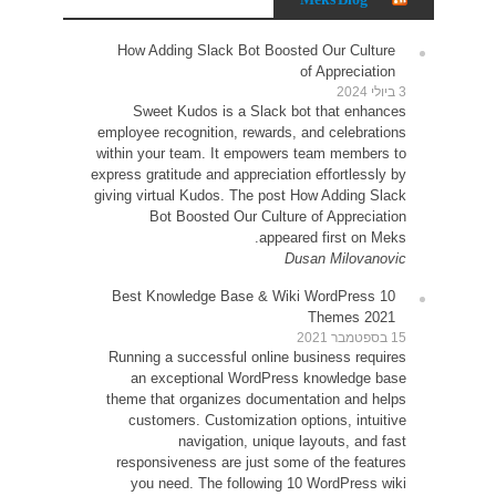
How 
Sw
employe
within 
express g
giving v
10 Be
Runni
an
theme 
cu
resp
yo