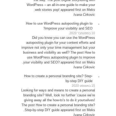
WordP
How t
D
autop
improve 
busines
use 
your vi
How to
Looking 
brandin
giving 
The post
Step-b