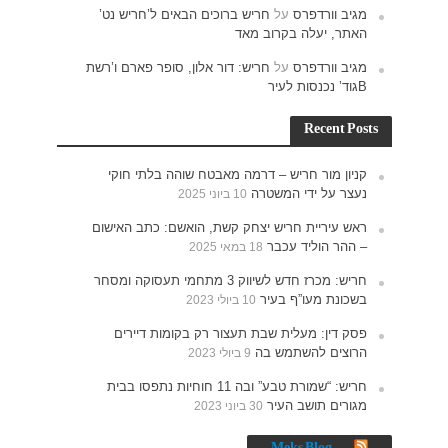
ש נט’
רם ו’רשת
חוקי
האישום
תעסוקה ומסחר
רים
נתפסו בבית