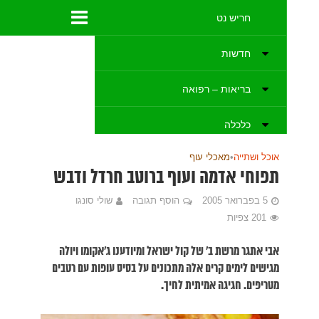
 ודבש
סונגו
מו ויולה
 עם רטבים