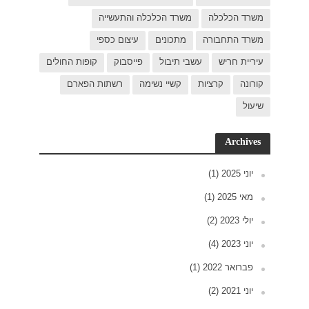
פות החולים
פארם