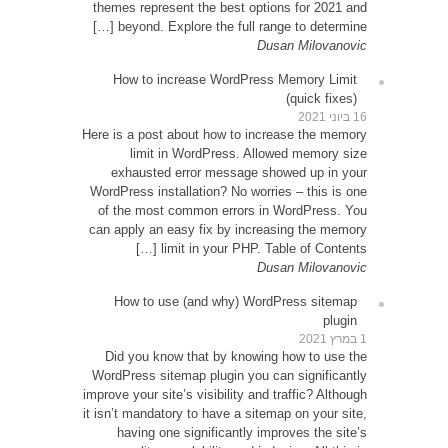
themes
be
How
Here is 
exh
WordPre
of th
can app
How
Did 
WordPr
improve y
it isn’t
ha