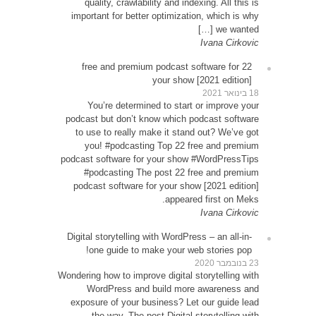
qu
impor
22 
Y
podcas
to u
yo
podcast
#p
podca
Digital
o
Wondering
W
expos