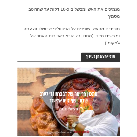
1 דקות עד שהרוטב
ו זה עתה
תר של