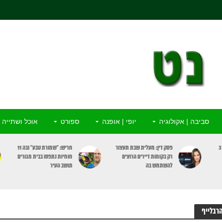
סביבה | אקולוגיה
יופי | אופנה
ספורט
אוכל ושתייה
ור
חריש: “שמורת טבע” ובה 11
מדא: התמוטט ברחוב וניצל
חוחיות נתפסו בבית מגורים
בפעולות החייאה ומכשיר
תושב העיר
מַפְעֵם
רבלייף