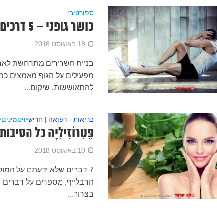
ספורטיבי
כושר גופני – 5 דרכים לסייע לגופכם להתאושש מאימון כושר
18 באוגוסט 2018
בניית השרירים מתרחשת לאחר
מפעילים על הגוף מאמצים כמו
להתאוששות. שיקום...
בריאות - רפואה | חריש
•
ויטמינים
•
פֶּטְרוֹזִילְיָה כל ה
10 באוגוסט 2018
7 דברים שלא ידעתם על המולט
הרבלייף, מספרים על דברים ש
בצרור...