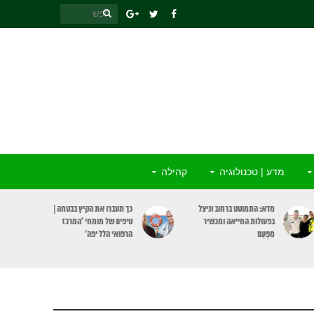
מדע | טכנולוגיה
קהילה
כך תעברו את הקיץ בבטחה |
אבטיח, כולו בריאות: מקור
טיפים של מומחי ‘המרכז
לחומרים מזינים וגם תורם
הרפואי הלל יפה’
לבריאות הלב