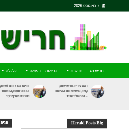
7 באוגוסט 2026
חריש נט
חדשות
בריאות – רפואה
כלכלה
ריש יצחק
חריש: מכרז חדש לשיווק 3
פסק דין: מעלית שבת תעצ
כתב האישום
מתחמי תעסוקה ומסחר
רק בקומות דיירים הרוצים
כבר
בשכונת מעו”ף בעיר
להשתמש בה
תגיתה
Herald Posts Big