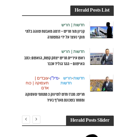
Herald Posts List
חדשות | חריש
קניון מור חריש – דרמה מאבטח שוהה בלתי
חוקי נעצר על ידי המשטרה
חדשות | חריש
ראש עיריית חריש יצחק קשת, הואשם: כתב
האישום – ההר הוליד עכבר
חדשות
•
חריש
•
נדל"ן
•
עובדים |
חדשות
תעסוקה | כוח
אדם
חריש: מכרז חדש לשיווק 3 מתחמי תעסוקה
ומסחר בשכונת מעו”ף בעיר
Herald Posts Slider