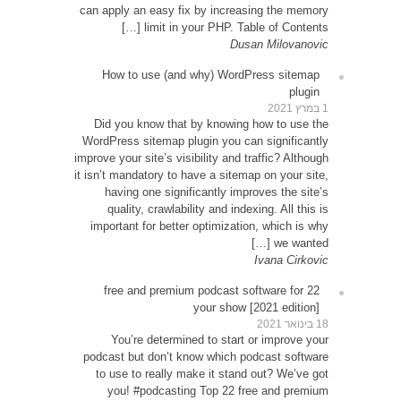
can app
How
Did 
WordPr
improve y
it isn’t
ha
qu
impor
22 
Y
podcas
to u
yo