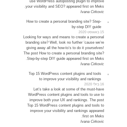
use 
your vi
How to
Looking 
brandin
giving 
The post
Step-b
Top 1
Le
WordP
impr
Top 15
impr