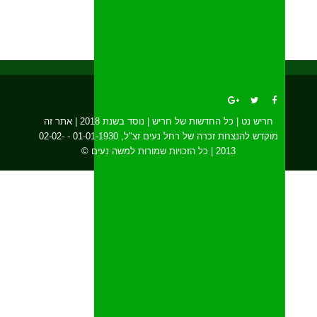
חריש נט | כל החדשות של חריש | נוסד בשנת 2018 | אתר זה
מוקדש להנצחת זכרה של רחל נעים זצ"ל, 01-01-1930 - 02-02-