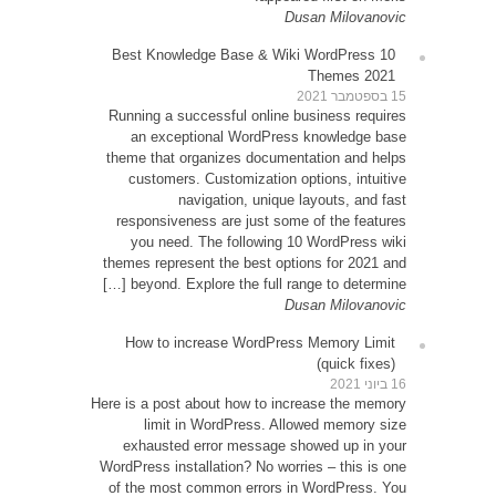
10 Be
Runni
an
theme 
cu
resp
yo
themes
be
How
Here is 
exh
WordPre
of th