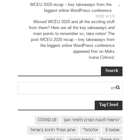
WCEU 
Miss
from t
main
post 
C
בישראל