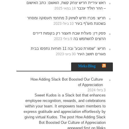
האישום
תעסוקה ומסחר
רים
נתפסו בבית
How 
Sw
employe
within 
express g
giving v