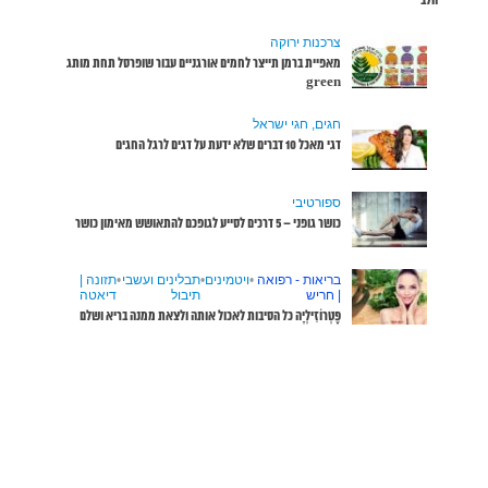
שופרסל תחת מותג
שבי
•
תזונה |
דיאטה
ממנה בריא ושלם