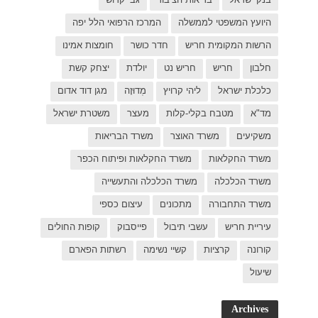
ל יפה
ת אמינו
ק קשת
 דוד אדום
רת ישראל
כפר
פות החולים
פארם