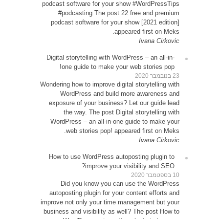
podcast
#p
podca
Digital
o
Wondering
W
expos
WordP
How t
D
autop
improve 
busines