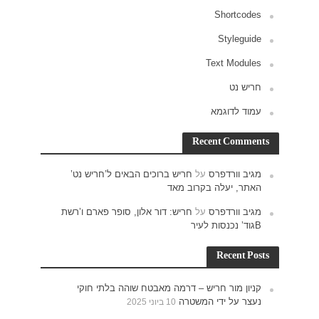
ש נט’
רם ו’רשת
חוקי