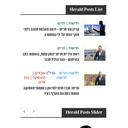
Herald Posts List
חדשות | חריש
קניון מור חריש – דרמה מאבטח שוהה בלתי
חוקי נעצר על ידי המשטרה
חדשות | חריש
ראש עיריית חריש יצחק קשת, הואשם: כתב
האישום – ההר הוליד עכבר
חדשות
•
חריש
•
נדל"ן
•
עובדים |
חדשות
תעסוקה | כוח
אדם
חריש: מכרז חדש לשיווק 3 מתחמי תעסוקה
ומסחר בשכונת מעו”ף בעיר
Herald Posts Slider