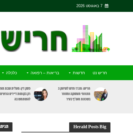
7 באוגוסט 2026
חריש נט
חדשות
בריאות – רפואה
כלכלה
ריש יצחק
חריש: מכרז חדש לשיווק 3
פסק דין: מעלית שבת תעצ
כתב האישום
מתחמי תעסוקה ומסחר
רק בקומות דיירים הרוצים
כבר
בשכונת מעו”ף בעיר
להשתמש בה
תגיתת
Herald Posts Big