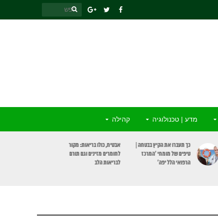
מדע | טכנולוגיה
קהילה
כך תעברו את הקיץ בבטחה |
אבטיח, כולו בריאות: מקור
טיפים של מומחי ‘המרכז
לחומרים מזינים וגם תורם
הרפואי הלל יפה’
לבריאות הלב