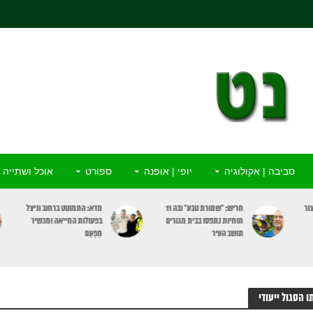
סביבה | אקולוגיה
יופי | אופנה
ספורט
אוכל ושתייה
ור
חריש: “שמורת טבע” ובה 11
מדא: התמוטט ברחוב וניצל
חוחיות נתפסו בבית מגורים
בפעולות החייאה ומכשיר
תושב העיר
מַפְעֵם
ו הסגול ייעודי