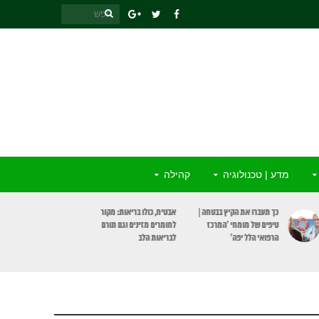
מדע | טכנולוגיה
קהילה
כך תעברו את הקיץ בבטחה |
אבטיח, כולו בריאות: מקור
טיפים של מומחי ‘המרכז
לחומרים מזינים וגם תורם
הרפואי הלל יפה’
לבריאות הלב