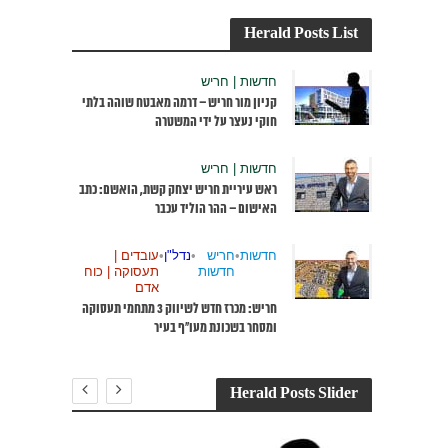
Herald Posts List
חדשות | חריש
קניון מור חריש – דרמה מאבטח שוהה בלתי
חוקי נעצר על ידי המשטרה
חדשות | חריש
ראש עיריית חריש יצחק קשת, הואשם: כתב
האישום – ההר הוליד עכבר
חדשות
•
חריש
•
נדל"ן
•
עובדים |
חדשות
תעסוקה | כוח
אדם
חריש: מכרז חדש לשיווק 3 מתחמי תעסוקה
ומסחר בשכונת מעו”ף בעיר
Herald Posts Slider