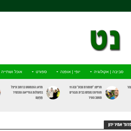
סביבה | אקולוגיה
יופי | אופנה
ספורט
אוכל ושתייה
ור
חריש: “שמורת טבע” ובה 11
מדא: התמוטט ברחוב וניצל
חוחיות נתפסו בבית מגורים
בפעולות החייאה ומכשיר
תושב העיר
מַפְעֵם
רופ’ אמיר ירון