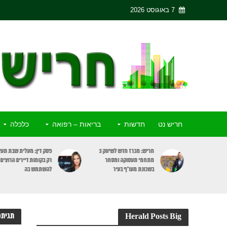
7 באוגוסט 2026
חריש נט
חדשות
בריאות – רפואה
כלכלה
ריש יצחק
חריש: מכרז חדש לשיווק 3
פסק דין: מעלית שבת תעצ
כתב האישום
מתחמי תעסוקה ומסחר
רק בקומות דיירים הרוצים
כבר
בשכונת מעו”ף בעיר
להשתמש בה
תגיתפ
Herald Posts Big