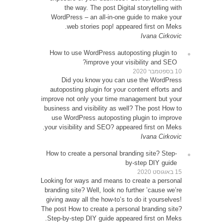
Word
How t
D
autop
improve 
busines
use 
your vi
How to
Looking 
brandin
giving 
The post
Step-b