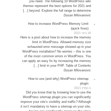
yo
themes
be
How
Here is 
exh
WordPre
of th
can app
Ho
Did 
WordPr
improve y
it isn’t