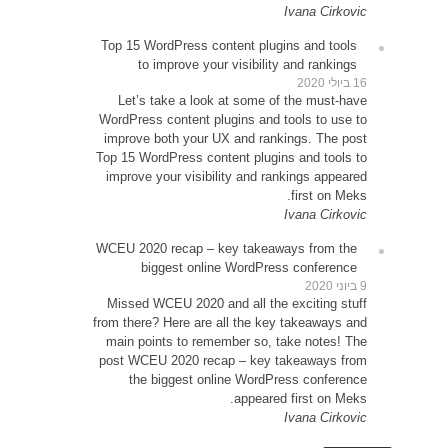
Top 1
Le
WordP
impr
Top 15
impr
WCEU 
Miss
from t
main
post 