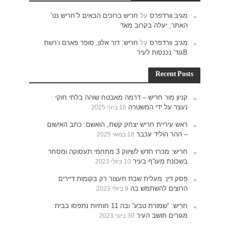
ש נט’
ם ו’רשת
וקי
האישום
תעסוקה ומסחר
ים
תפסו בבית