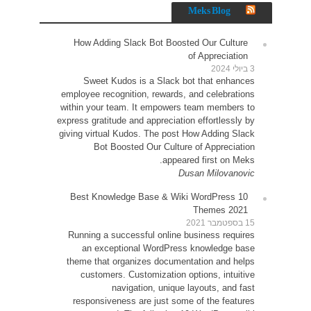
How 
Sw
employe
within 
express 
giving 
10 Be
Runni
an
theme
cu
resp