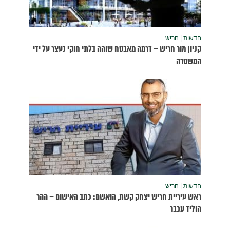
נעצר על ידי
שום – ההר