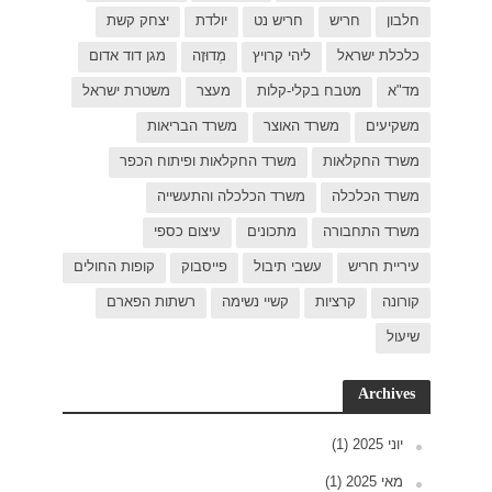
 קשת
דוד אדום
ת ישראל
כפר
פות החולים
פארם