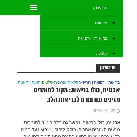
זונה | דיאטה
ים
לחומרים
נוגד חמצון
 מסוימים