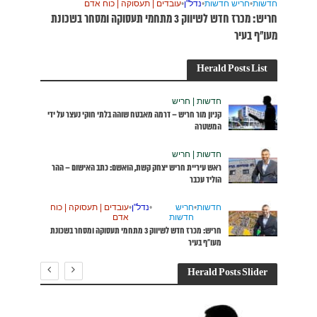
דם
סוקה ומסחר בשכונת
קי נעצר על ידי
האישום – ההר
עסוקה | כוח
מי תעסוקה ומסחר בשכונת