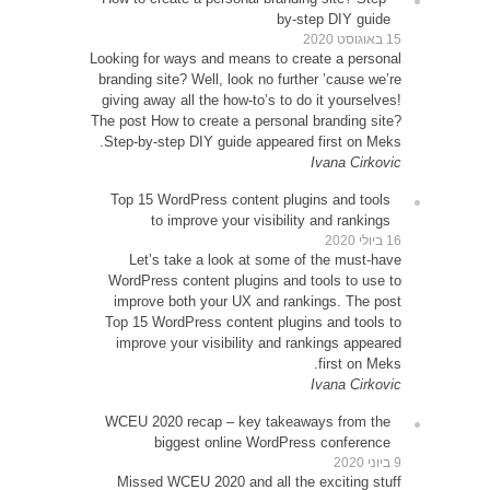
Looking 
brandin
giving 
The post
Step-b
Top 1
Le
WordP
impr
Top 15
impr
WCEU 
Miss