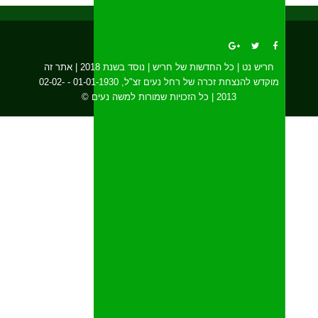
חריש נט | כל החדשות של חריש | נוסד בשנת 2018 | אתר זה
מוקדש להנצחת זכרה של רחל נעים זצ"ל, 01-01-1930 - 02-02-