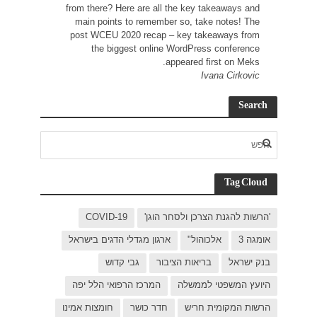
from t
main
post 
C
ישראל
 יפה
ת אמינו