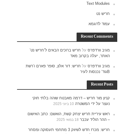
ש נט’
ם ו’רשת
וקי
האישום
תעסוקה ומסחר