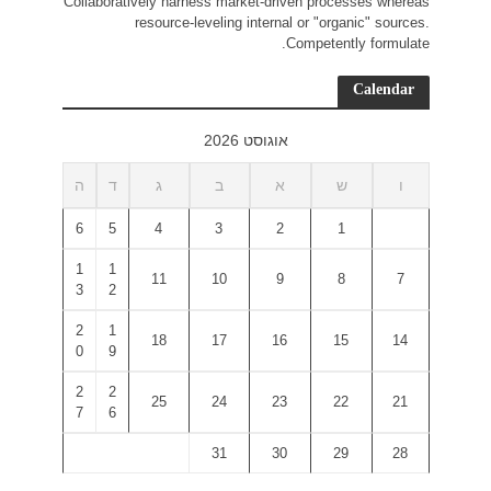
Collaborativ
r
ד
ה
6
5
1
1
3
2
2
1
0
9
2
2
7
6