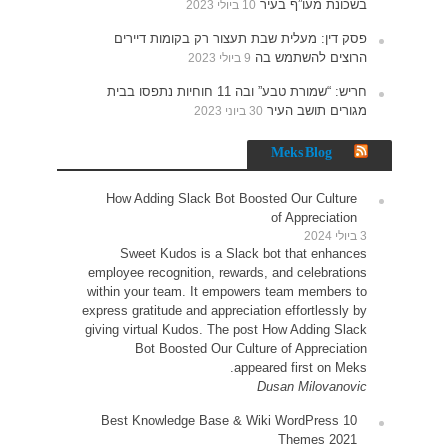
ים
תפסו בבית
How 
Sw
employe
within 
express 
giving 
10 Be