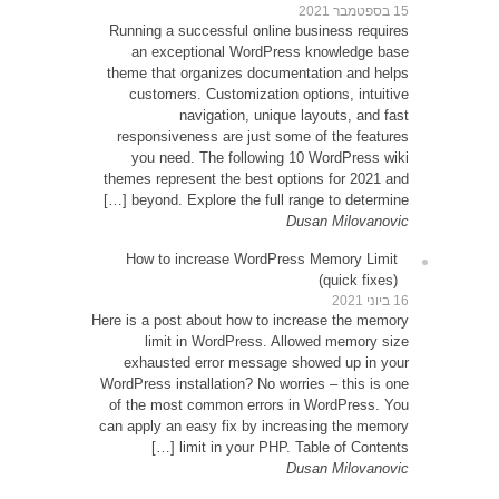
Runni
an
theme
cu
resp
yo
themes
be
How
Here is 
exh
WordPre
of th
can app