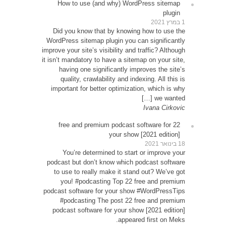
Ho
Did 
WordPr
improve y
it isn’t
ha
qu
impor
22
Y
podcas
to u
yo
podcast
#p
podc