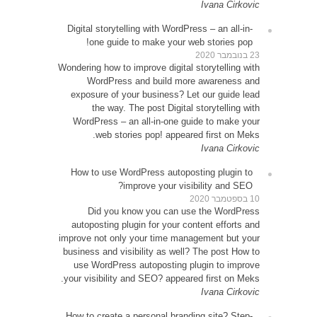
Digita
o
Wonderin
W
expos
Word
How t
D
autop
improve 
busines
use 
your vi
How to