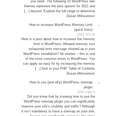
yo
themes
be
How
Here is 
exh
WordPre
of th
can app
How
Did 
WordPr
improve y
it isn’t