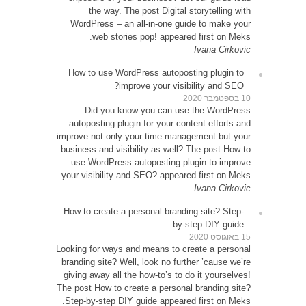
WordP
How t
D
autop
improve 
busines
use 
your vi
How to
Looking 
brandin
giving 
The post
Step-b