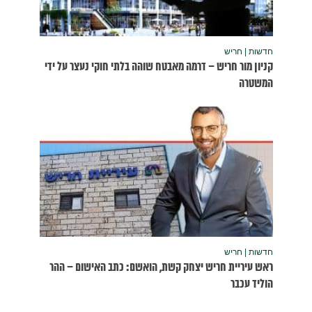
נעצר על ידי
שום – ההר