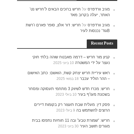
ש נט’
רם ו’רשת
חוקי
האישום
תעסוקה ומסחר
רים
נתפסו בבית