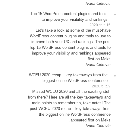
Top 1
Le
WordP
impr
Top 15
impr
WCEU 
Miss
from t
main
post 