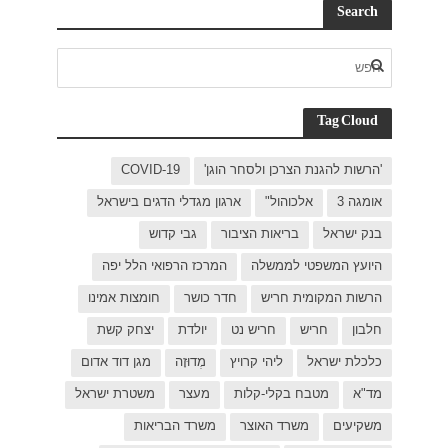
C
בישראל
ל יפה
ת אמינו
ק קשת
 דוד אדום
רת ישראל