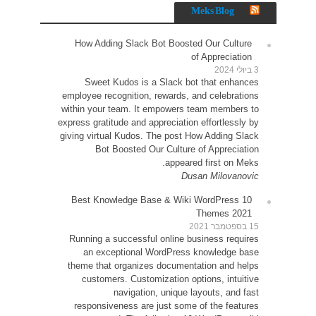
How 
Sw
employe
within 
express g
giving v
10 Be
Runni
an
theme 
cu
resp