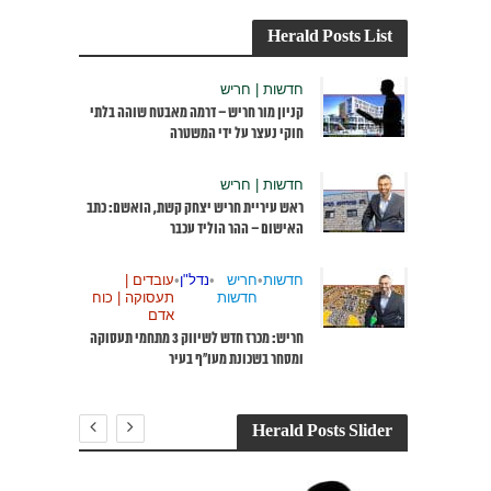
Herald Posts List
חדשות | חריש
קניון מור חריש – דרמה מאבטח שוהה בלתי
חוקי נעצר על ידי המשטרה
חדשות | חריש
ראש עיריית חריש יצחק קשת, הואשם: כתב
האישום – ההר הוליד עכבר
חדשות
•
חריש
•
נדל"ן
•
עובדים |
חדשות
תעסוקה | כוח
אדם
חריש: מכרז חדש לשיווק 3 מתחמי תעסוקה
ומסחר בשכונת מעו”ף בעיר
Herald Posts Slider