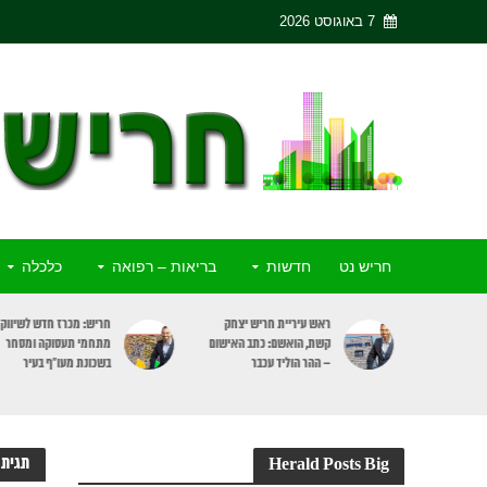
7 באוגוסט 2026
חריש נט
חדשות
בריאות – רפואה
כלכלה
ריש יצחק
חריש: מכרז חדש לשיווק 3
פסק דין: מעלית שבת תעצ
כתב האישום
מתחמי תעסוקה ומסחר
רק בקומות דיירים הרוצים
כבר
בשכונת מעו”ף בעיר
להשתמש בה
תגיתה
Herald Posts Big