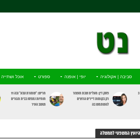
סביבה | אקולוגיה
יופי | אופנה
ספורט
אוכל ושתייה
ור
חריש: “שמורת טבע” ובה 11
מדא: התמוטט ברחוב וניצל
חוחיות נתפסו בבית מגורים
בפעולות החייאה ומכשיר
תושב העיר
מַפְעֵם
יועץ המשפטי לממשלה