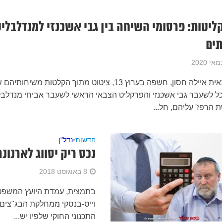
יטות: פרסומי השיחה בין גבי אשכנזי למנדלבלי
תים
העיתונאית איילה חסון, חשפה בערוץ 13, ציטוט מתוך הקלטות משיחותיה
 לשעבר גבי אשכנזי והפרקליט הצבאי הראשי לשעבר אביחי מנדלבל
 הרפז' עליהם, חל...
חדשות
•
נדל"ן
נכס ריק יסווג לארנו
8 באוגוסט 2018
בתמצית, עמדת היועץ המשפטי
וייס-בנסקי ממחלקת הבג"צים ב
התכנוני החוקי שלפיו יש...