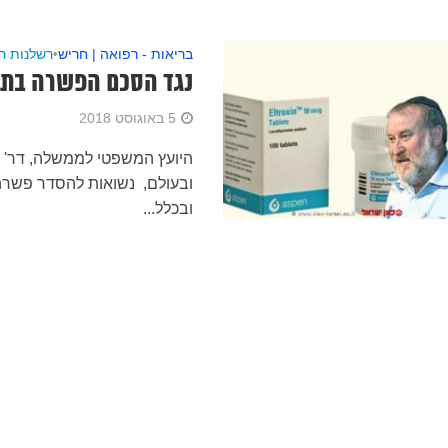
בריאות - רפואה | חריש
•
רשלנות ר
נגד הסכם הפשרה בתבי
5 באוגוסט 2018
היועץ המשפטי לממשלה, דר' א
ובעולם, נשואות להסדר פשרה ז
ובכלל...