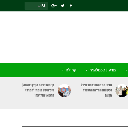
מדע | טכנולוגיה
קהילה
כך תעברו את הקיץ בבטחה |
אבטיח, כולו בריאות: מקור
טיפים של מומחי ‘המרכז
לחומרים מזינים וגם תורם
הרפואי הלל יפה’
לבריאות הלב