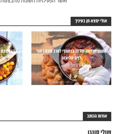
ואשר הפעילויות השונות מתבצעות ב
אולי ימצא חן בעיניך
מתכון חריימה של דג ברמונדי לערב שבת | שף
דג לשבת 
לויה אליעזר
8 ביולי 2018
אודות הכותב
שולי סונגו