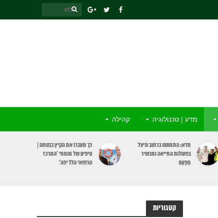
מדע | טכנולוגיה
קהילה
כך תעברו את הקיץ בבטחה |
אבטיח, כולו בריאות: מקור
טיפים של מומחי ‘המרכז
לחומרים מזינים וגם תורם
הרפואי הלל יפה’
לבריאות הלב
קטגוריות