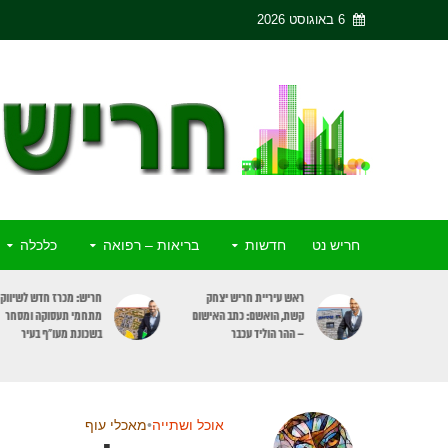
6 באוגוסט 2026
חריש נט
חדשות
בריאות – רפואה
כלכלה
ריש יצחק
חריש: מכרז חדש לשיווק 3
פסק דין: מעלית שבת תעצ
כתב האישום
מתחמי תעסוקה ומסחר
רק בקומות דיירים הרוצים
כבר
בשכונת מעו”ף בעיר
להשתמש בה
אוכל ושתייה
•
מאכלי עוף