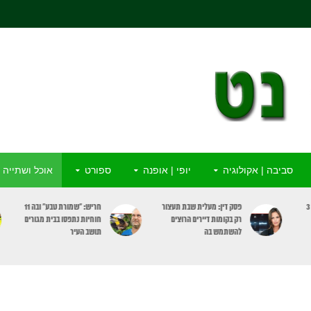
סביבה | אקולוגיה
יופי | אופנה
ספורט
אוכל ושתייה
ור
חריש: “שמורת טבע” ובה 11
מדא: התמוטט ברחוב וניצל
חוחיות נתפסו בבית מגורים
בפעולות החייאה ומכשיר
תושב העיר
מַפְעֵם