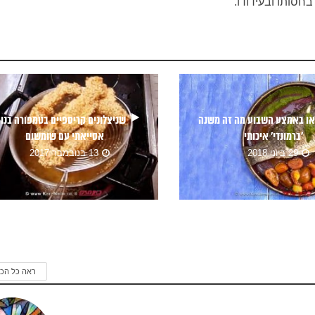
חסותו ובעידודו.
או באמצע השבוע מה זה משנה
שניצלונים קריספיים בטמפורה בנו
‘ברמונדי’ איכותי
אסייאתי עם שומשום
29 ביוני 2018
13 בנובמבר 2017
ראה כל הכ