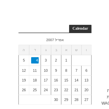
Calendar
אפריל 2007
ו
ש
א
ב
ג
ד
ה
5
4
3
2
1
12
11
10
9
8
7
6
19
18
17
16
15
14
13
26
25
24
23
22
21
20
ת
ת
30
29
28
27
לפעילות הקולינארית בקרב כל האיגודים החלים באיגוד העולמי WACS