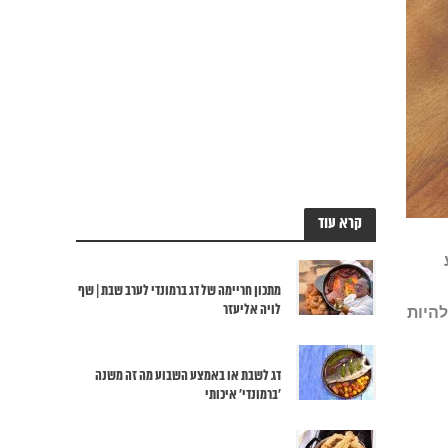
קרא עוד
מתכון חריימה של דג ברמונדי לערב שבת | שף
לויה אליעזר
להיות
דג לשבת או באמצע השבוע מה זה משנה
‘ברמונדי’ איכותי