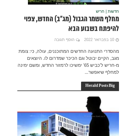
 צפוי
, כי: צומת
יוצאים
החדש, ומשם ימינה