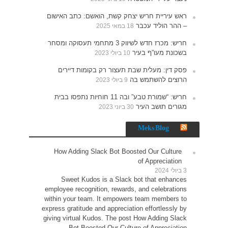
האישום
תעסוקה ומסחר
רים
נתפסו בבית
How 
Sw
employe
within 
express g
giving v