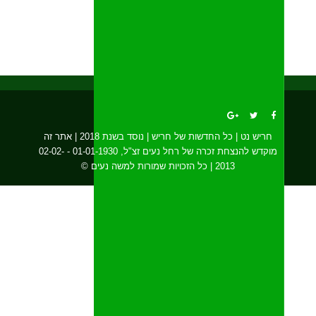
חריש נט | כל החדשות של חריש | נוסד בשנת 2018 | אתר זה
מוקדש להנצחת זכרה של רחל נעים זצ"ל, 01-01-1930 - 02-02-