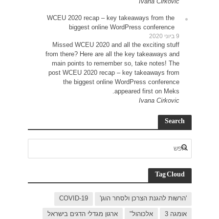
WCEU 
Miss
from t
main
post 
C
בישראל