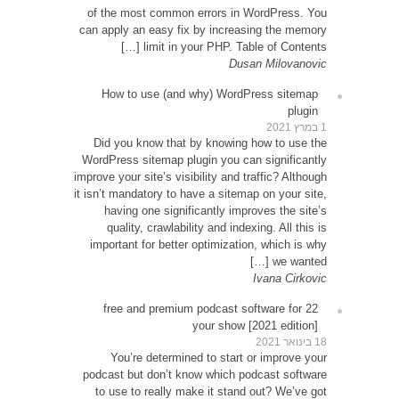
of th
can app
How
Did 
WordPr
improve y
it isn’t
ha
qu
impor
22 
Y
podcas
to u