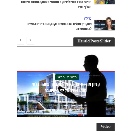
מי תעסוקה ומסחר בשכונת
ם הרוצים
חדשות
חריש
נדל"ן
עובדים |
חדשות
תעסוקה |
כוח אדם
בלתי
חריש: מכרז חדש לשיווק 3 מתחמי תעסוקה
ומסחר בשכונת מעו”ף בעיר