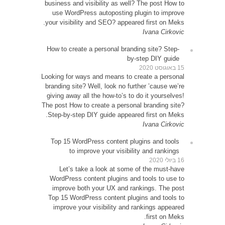
busines
use 
your vi
How to
Looking 
brandin
giving 
The post
Step-b
Top 1
Le
WordP
impr
Top 15
impr