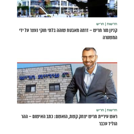
נעצר על ידי
שום – ההר