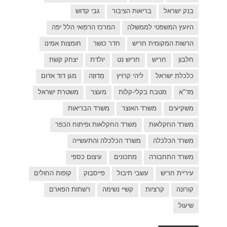
ל יפה
ת אמינו
ק קשת
 דוד אדום
רת ישראל
כפר
פות החולים
פארם