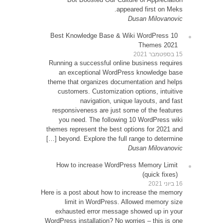
10 Be
Runni
an
theme 
cu
resp
yo
themes
be
How
Here is 
exh
WordPre