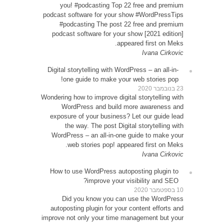
yo
podcast
#p
podca
Digital
o
Wondering
W
expos
WordP
How t
D
autop
improve 