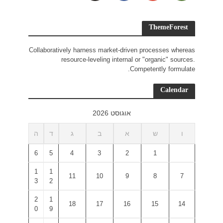
Collaborativ
r
ד
ה
6
5
1
1
3
2
2
1
0
9