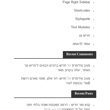
ש נט’
רם ו’רשת
חוקי