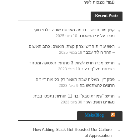
חוקי
האישום
תעסוקה ומסחר
רים
נתפסו בבית
How 