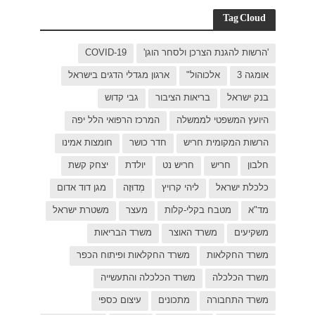
C
בישראל
ל יפה
ת אמינו
ק קשת
 דוד אדום
רת ישראל
כפר