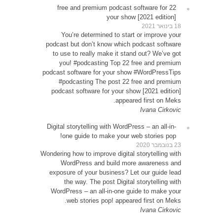
22 
Y
podcas
to u
yo
podcast
#p
podca
Digital
o
Wondering
W
expos
WordP