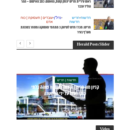
האישום – ההר
עסוקה | כוח
מי תעסוקה ומסחר בשכונת
חדשות | חריש
בלתי
ראש עיריית חריש יצחק קשת, הואשם: כתב
האישום – ההר הוליד עכבר