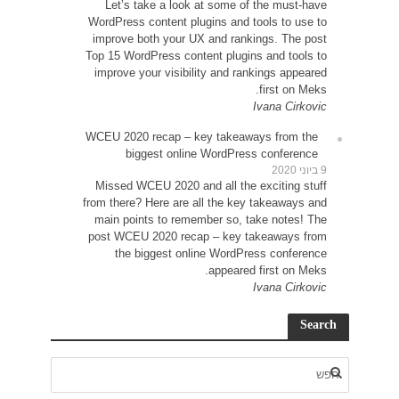
Le
WordP
impr
Top 15
impr
WCEU 
Miss
from t
main
post 