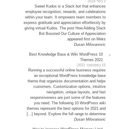
Sw
employe
within 
express g
giving v
10 Be
Runni
an
theme 
cu
resp
yo
themes
be