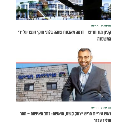
נעצר על ידי
שום – ההר