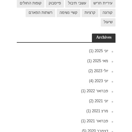
פות החולים
פארם