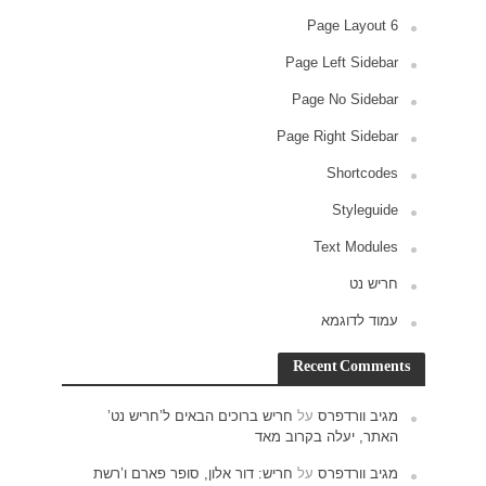
ש נט’
רם ו’רשת