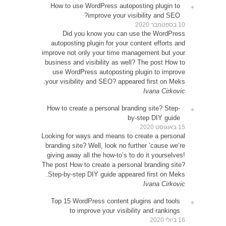
How t
D
autop
improve 
busines
use 
your vi
How to
Looking 
brandin
giving 
The post
Step-b
Top 1