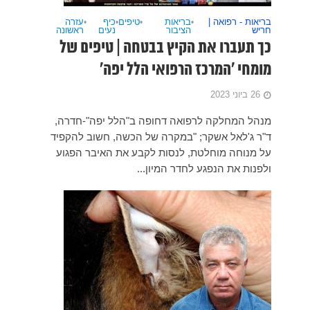
•
עזרה
ראשונה
ים של
"-חדרה,
ב להקפיד
ר הפגוע