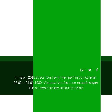
חריש נט | כל החדשות של חריש | נוסד בשנת 2018 | אתר זה
מוקדש להנצחת זכרה של רחל נעים זצ"ל, 01-01-1930 - 02-02-