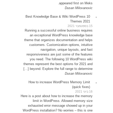
10 Be
Runni
an
theme 
cu
resp
yo
themes
be
How
Here is 
exh
WordPre