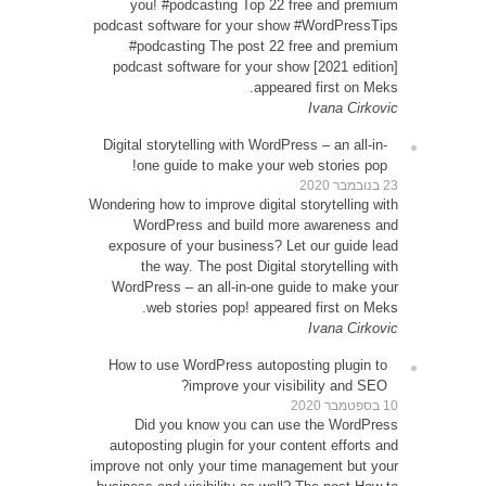
yo
podcast
#p
podca
Digital
o
Wondering
W
expos
WordP
How t
D
autop
improve 