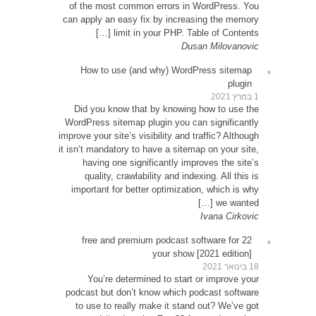
of th
can app
How
Did 
WordPr
improve y
it isn’t
ha
qu
impor
22 
Y
podcas
to u