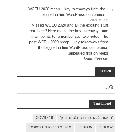
WCEU 
Miss
from t
main
post 
C
בישראל