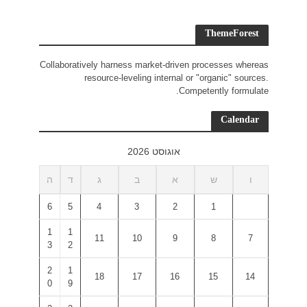
Collaborativ
r
ד
ה
6
5
1
1
3
2
2
1
0
9