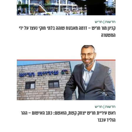
נעצר על ידי
שום – ההר