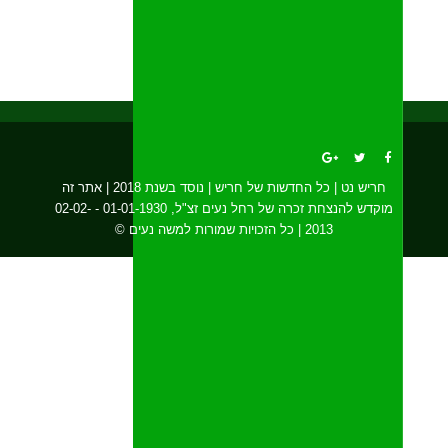
חריש נט | כל החדשות של חריש | נוסד בשנת 2018 | אתר זה
מוקדש להנצחת זכרה של רחל נעים זצ"ל, 01-01-1930 - 02-02-