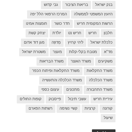
ל יפה
ת אמינו
ק קשת
 דוד אדום
רת ישראל
כפר
פות החולים
פארם