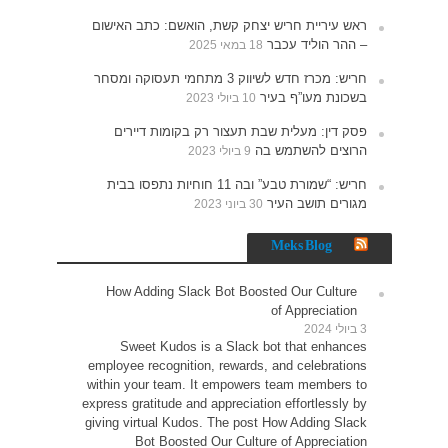
האישום
תעסוקה ומסחר
רים
נתפסו בבית
How 
Sw
employe
within 
express g
giving v