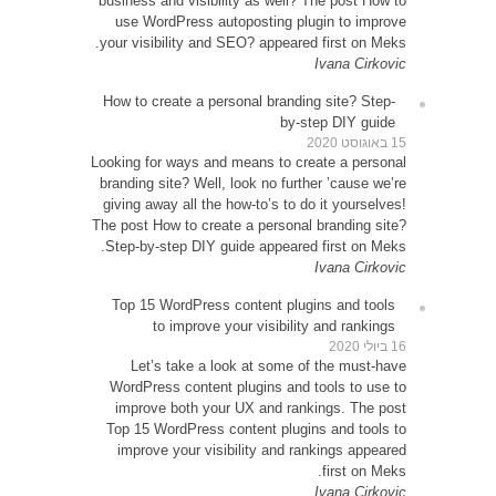
busines
use 
your vi
How to
Looking 
brandin
giving 
The post
Step-b
Top 1
Le
WordP
impr
Top 15
impr