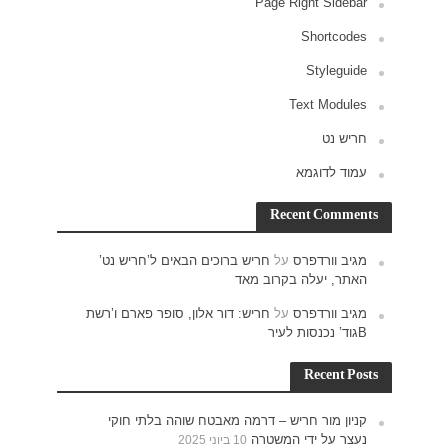
ש נט’
רם ו’רשת
חוקי