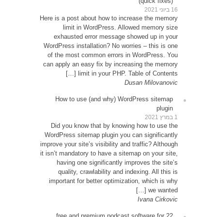
Here is 
exh
WordPre
of th
can app
How
Did 
WordPr
improve y
it isn’t
ha
qu
impor
22 