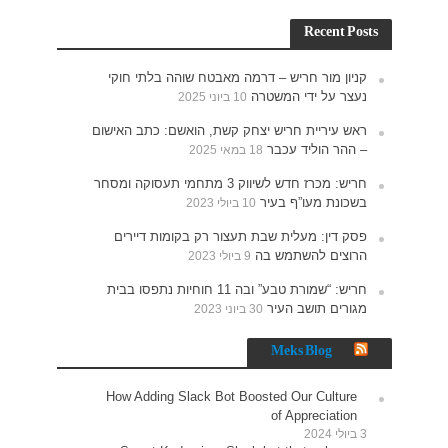
חוקי
האישום
תעסוקה ומסחר
רים
נתפסו בבית
How 