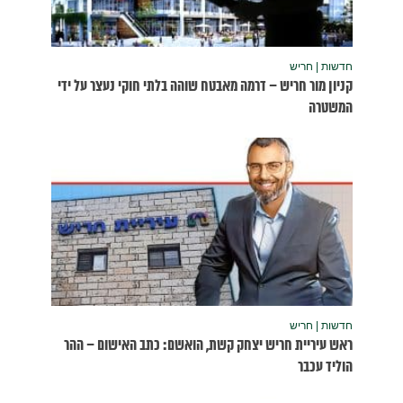
נעצר על ידי
שום – ההר