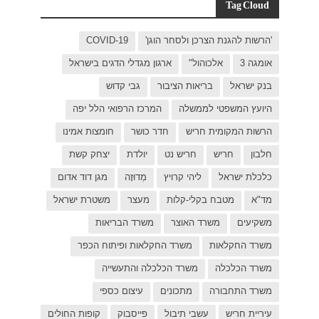
C
בישראל
ל יפה
ת אמינו
ק קשת
 דוד אדום
רת ישראל
כפר
פות החולים