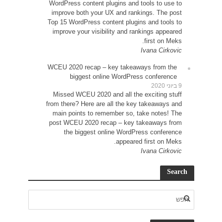
WordP
impr
Top 15
impr
WCEU 
Miss
from t
main
post 