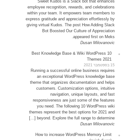
Sw
employe
within 
express g
giving v
10 Be
Runni
an
theme 
cu
resp
yo
themes
be
How