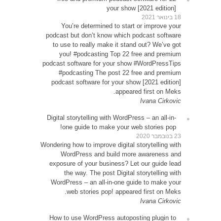
Y
podcas
to u
yo
podcast
#p
podca
Digital
o
Wondering
W
expos
WordP
How t