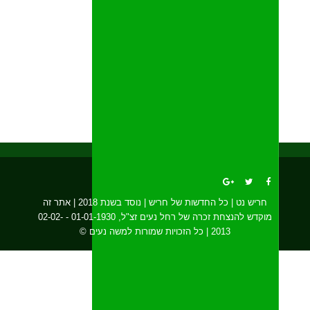
חריש נט | כל החדשות של חריש | נוסד בשנת 2018 | אתר זה
מוקדש להנצחת זכרה של רחל נעים זצ"ל, 01-01-1930 - 02-02-