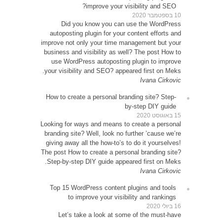
D
autop
improve 
busines
use 
your vi
How to
Looking 
brandin
giving 
The post
Step-b
Top 1
Le