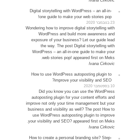
Digita
o
Wonderin
W
expos
Word
How t
D
autop
improve 
busines
use 
your vi
How to