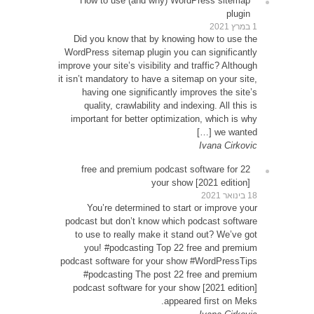
Ho
Did 
WordPr
improve y
it isn’t
ha
qu
impor
22
Y
podcas
to u
yo
podcast
#p
podc