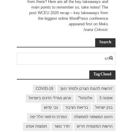
from t
main
post 
C
ישראל
 יפה
ת אמינו