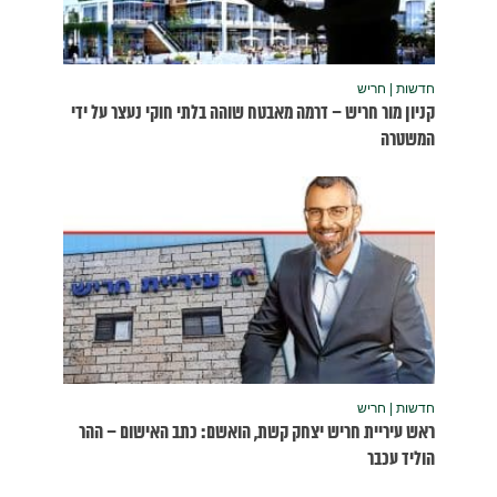
נעצר על ידי
שום – ההר