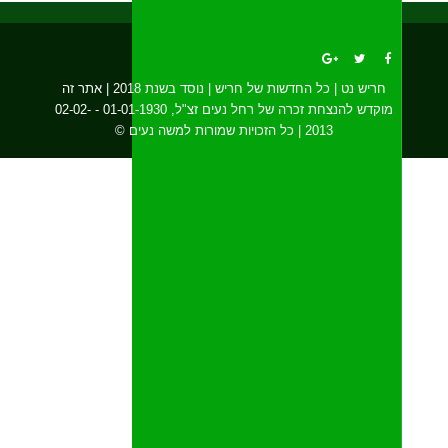
חריש נט | כל החדשות של חריש | נוסד בשנת 2018 | אתר זה
מוקדש להנצחת זכרה של רחל נעים זצ"ל, 01-01-1930 - 02-02-