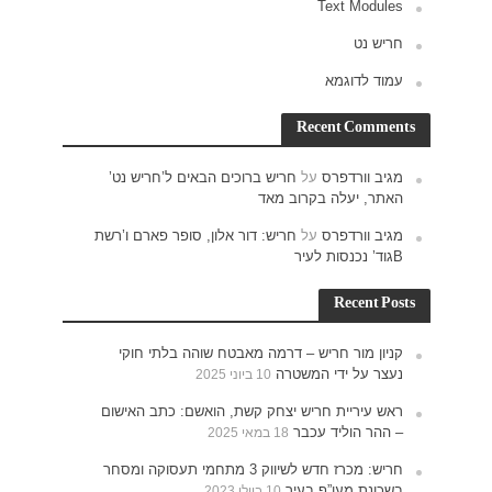
ש נט’
ם ו’רשת
וקי
האישום
תעסוקה ומסחר