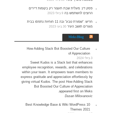
ים
תפסו בבית
How 
Sw
employe
within 
express 
giving 
10 Be