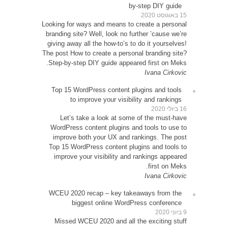
Looking 
brandin
giving 
The post
Step-b
Top 1
Le
WordP
impr
Top 15
impr
WCEU 
Miss