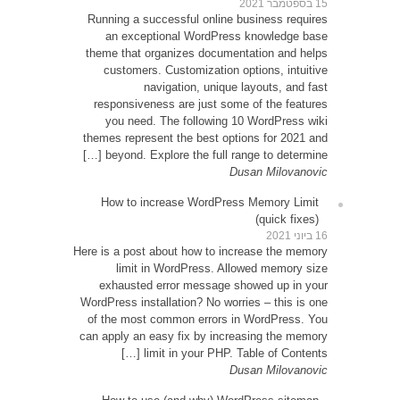
Runni
an
theme
cu
resp
yo
themes
be
How
Here is 
exh
WordPre
of th
can app