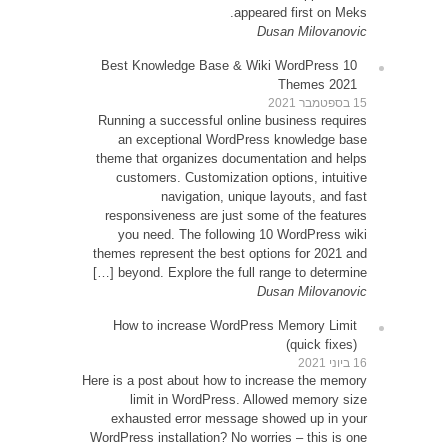
10 Be
Runni
an
theme 
cu
resp
yo
themes
be
How
Here is 
exh
WordPre