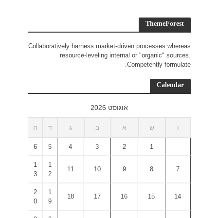
Collaborativ
r
ד
ה
6
5
1
1
3
2
2
1
0
9