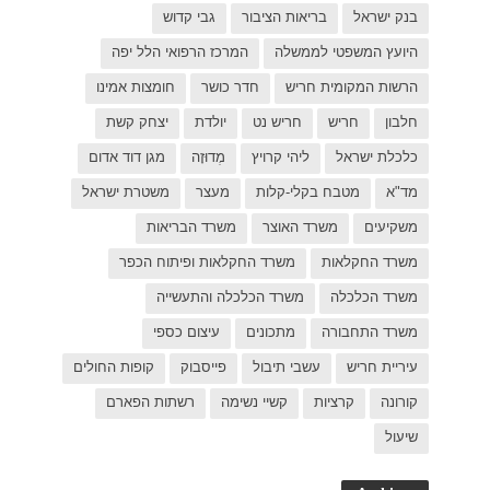
ל יפה
ת אמינו
ק קשת
 דוד אדום
רת ישראל
כפר
פות החולים
פארם