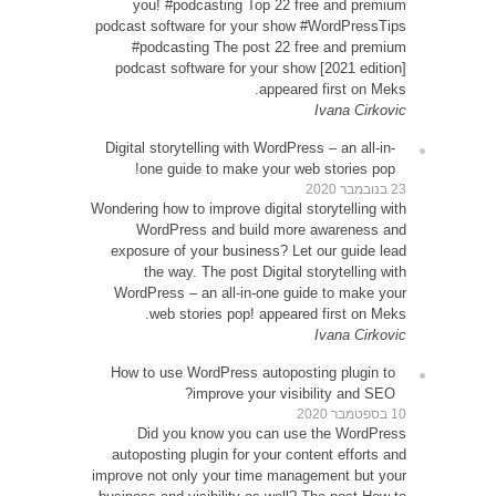
yo
podcast
#p
podca
Digital
o
Wondering
W
expos
WordP
How t
D
autop
improve 