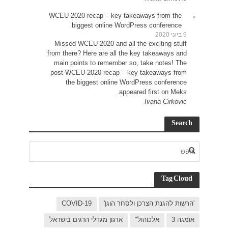
WCEU 
Miss
from t
main
post 
C
בישראל