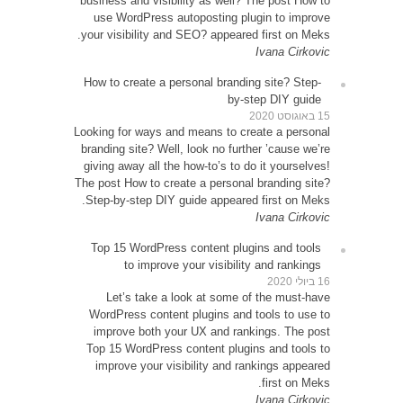
busines
use 
your vi
How to
Looking 
brandin
giving 
The post
Step-b
Top 1
Le
WordP
impr
Top 15
impr