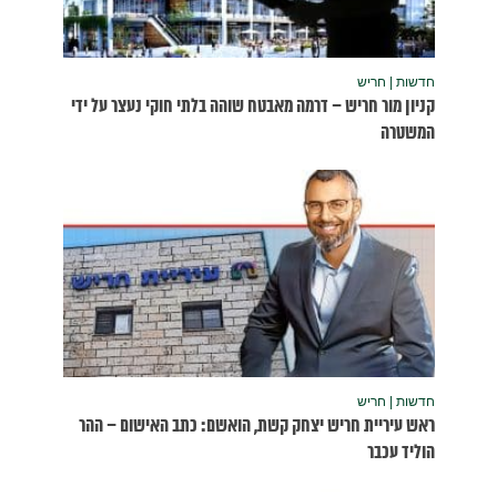
נעצר על ידי
שום – ההר