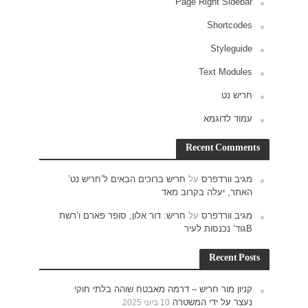
ש נט’
רם ו’רשת
חוקי