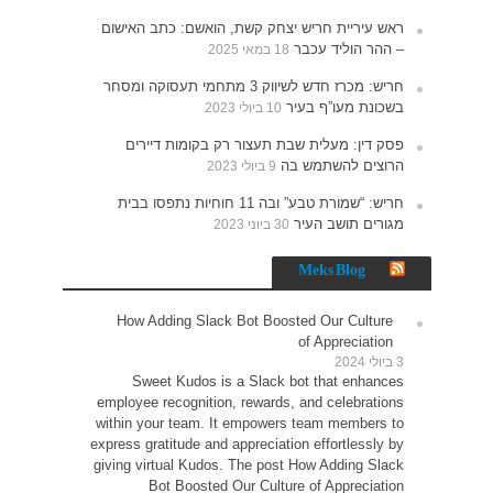
האישום
תעסוקה ומסחר
רים
נתפסו בבית
How 
Sw
employe
within 
express g
giving v