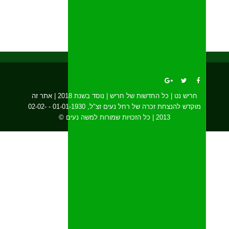
חריש נט | כל החדשות של חריש | נוסד בשנת 2018 | אתר זה
מוקדש להנצחת זכרה של רחל נעים זצ"ל, 01-01-1930 - 02-02-