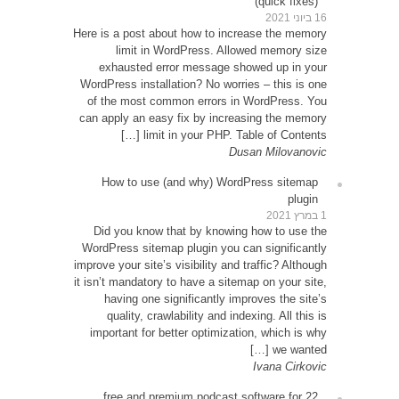
Here is 
exh
WordPre
of th
can app
Ho
Did 
WordPr
improve y
it isn’t
ha
qu
impor
22