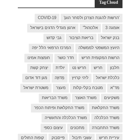
C
ישראל
 יפה
ת אמינו
 קשת
דוד אדום
ת ישראל
כפר
פות החולים