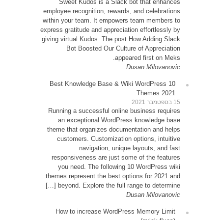
Sw
employe
within 
express 
giving 
10 Be
Runni
an
theme
cu
resp
yo
themes
be
How