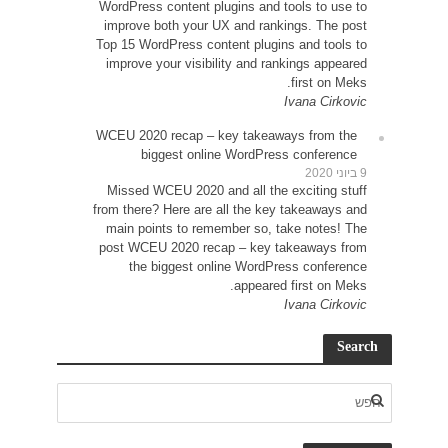
WordP
impr
Top 15
impr
WCEU 
Miss
from t
main
post 