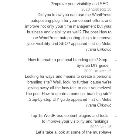
D
autop
improve 
busines
use 
your vi
How to
Looking 
brandin
giving 
The post
Step-b
Top 1
Le