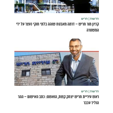
נעצר על ידי
שום – ההר