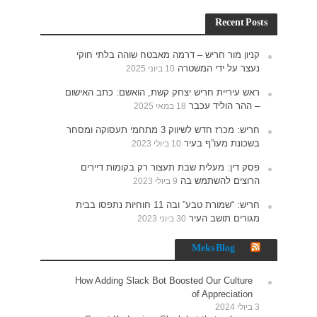
וקי
האישום
תעסוקה ומסחר
ים
תפסו בבית
How 