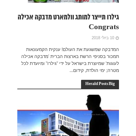
קה אכילה
ונאות
קה אכילה
יועדת לכל