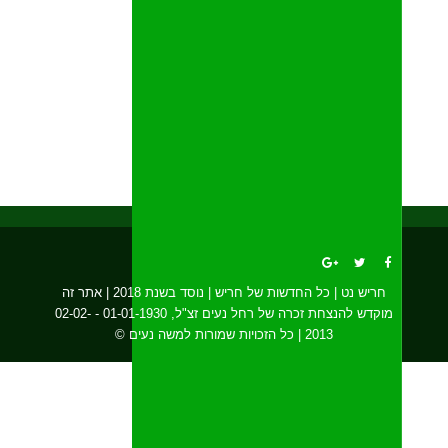
חריש נט | כל החדשות של חריש | נוסד בשנת 2018 | אתר זה
מוקדש להנצחת זכרה של רחל נעים זצ"ל, 01-01-1930 - 02-02-