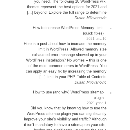
yo
themes
be
How
Here is 
exh
WordPre
of th
can app
How
Did 
WordPr
improve y
it isn’t