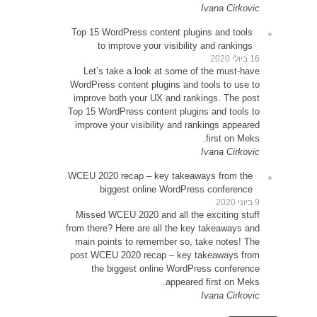
Top 1
Le
WordP
impr
Top 15
impr
WCEU 
Miss
from t
main
post 