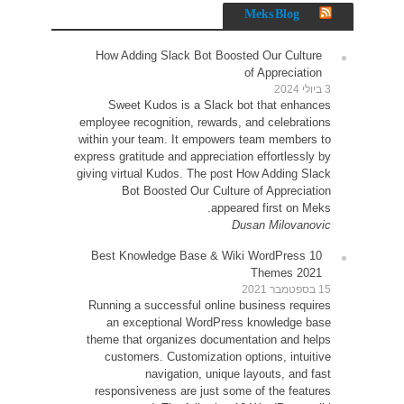
How 
Sw
employe
within 
express g
giving v
10 Be
Runni
an
theme 
cu
resp