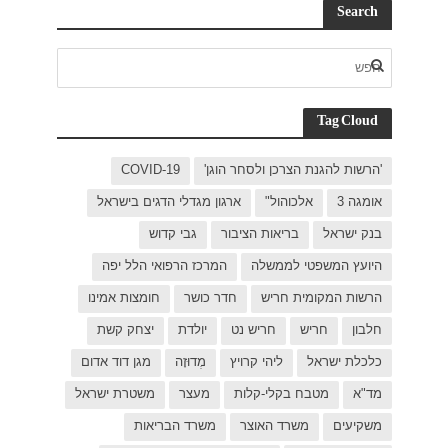
C
בישראל
ל יפה
ת אמינו
ק קשת
 דוד אדום
רת ישראל