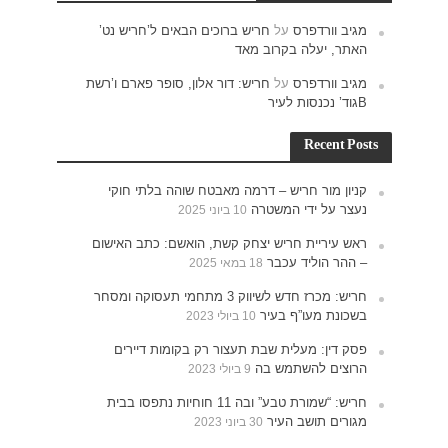
ש נט’
רם ו’רשת
חוקי
האישום
תעסוקה ומסחר
רים
נתפסו בבית