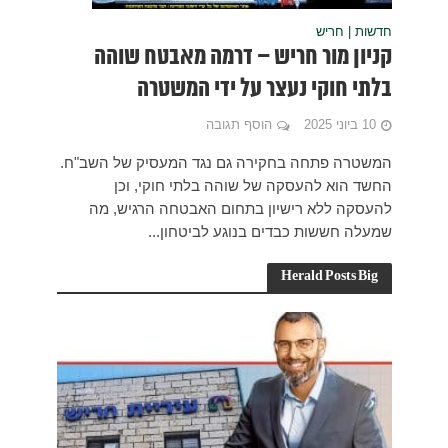
שוהה
של השב"ח.
כן
ש, מה