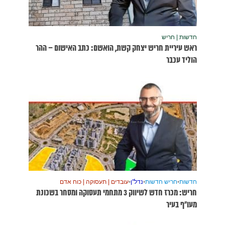
שום – ההר
דם
סוקה ומסחר בשכונת