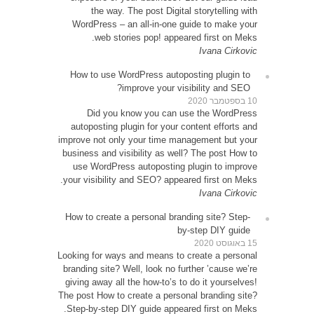
WordP
How t
D
autop
improve 
busines
use 
your vi
How to
Looking 
brandin
giving 
The post
Step-b