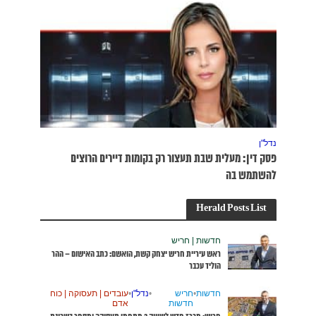
רוצים
האישום – ההר
עסוקה | כוח