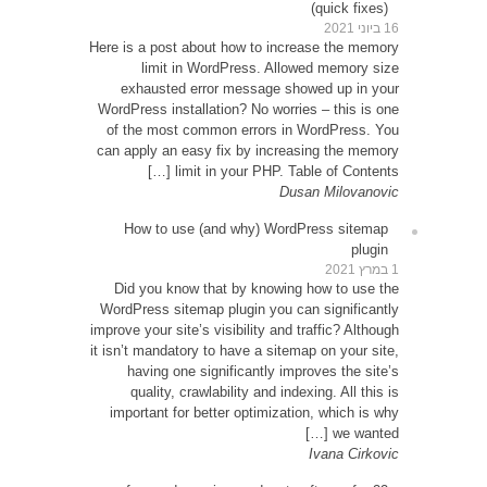
Here is 
exh
WordPre
of th
can app
How
Did 
WordPr
improve y
it isn’t
ha
qu
impor