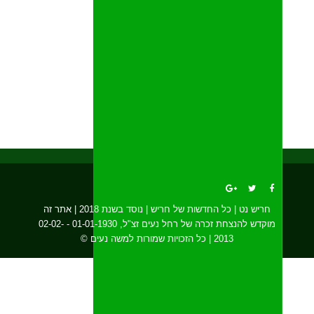
חריש נט | כל החדשות של חריש | נוסד בשנת 2018 | אתר זה
מוקדש להנצחת זכרה של רחל נעים זצ"ל, 01-01-1930 - 02-02-