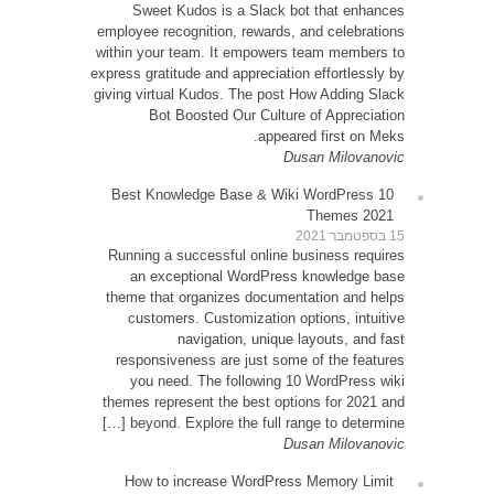
Sw
employe
within 
express g
giving v
10 Be
Runni
an
theme 
cu
resp
yo
themes
be
How