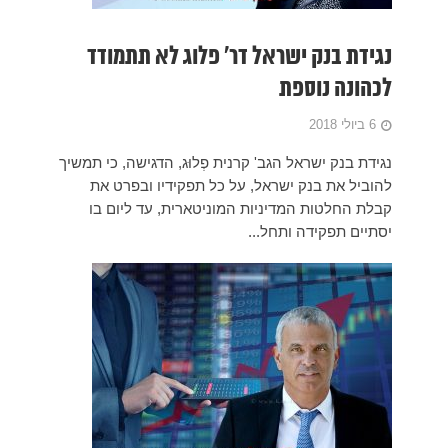
תמודד
ה, כי תמשיך
פרט את
יום בו