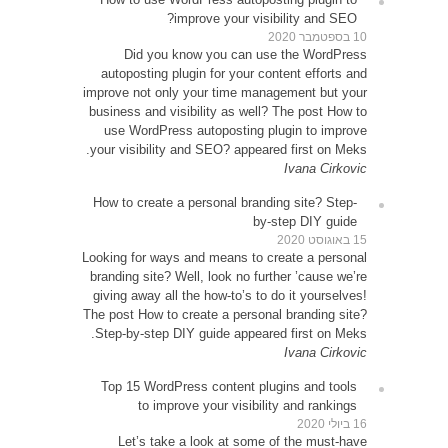
D
autop
improve 
busines
use 
your vi
How to
Looking 
brandin
giving 
The post
Step-b
Top 1
Le