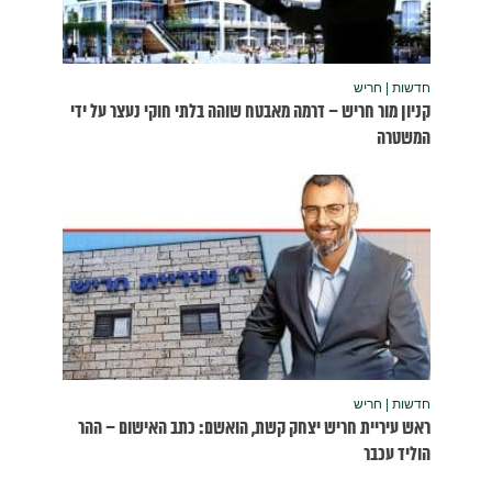
נעצר על ידי
שום – ההר