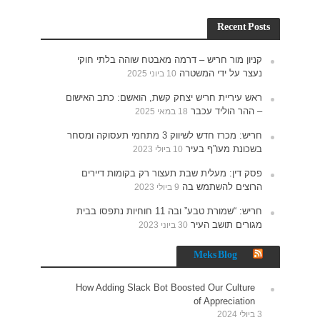
חוקי
האישום
תעסוקה ומסחר
רים
נתפסו בבית
How 