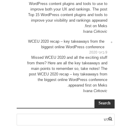
WordP
impr
Top 15
impr
WCEU 
Miss
from t
main
post 