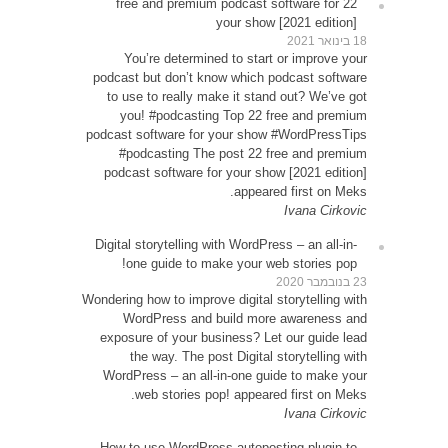
22 
Y
podcas
to u
yo
podcast
#p
podca
Digital
o
Wondering
W
expos
WordP
How t