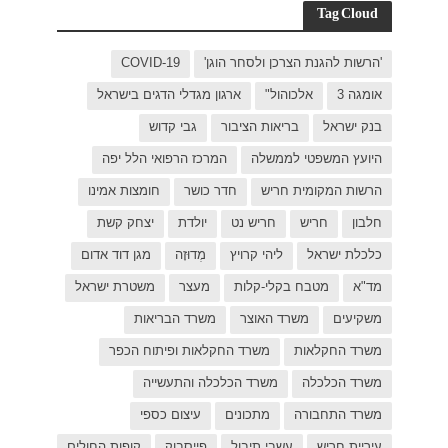
C
בישראל
ל יפה
ת אמינו
ק קשת
 דוד אדום
רת ישראל
כפר
פות החולים