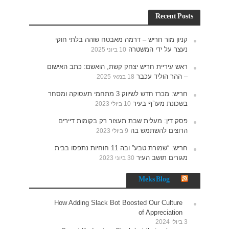
חוקי
האישום
תעסוקה ומסחר
רים
נתפסו בבית
How 