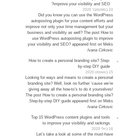
D
autop
improve 
busines
use 
your vi
How to
Looking 
brandin
giving 
The post
Step-b
Top 1
Le