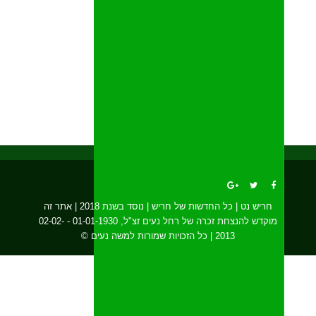
חריש נט | כל החדשות של חריש | נוסד בשנת 2018 | אתר זה
מוקדש להנצחת זכרה של רחל נעים זצ"ל, 01-01-1930 - 02-02-