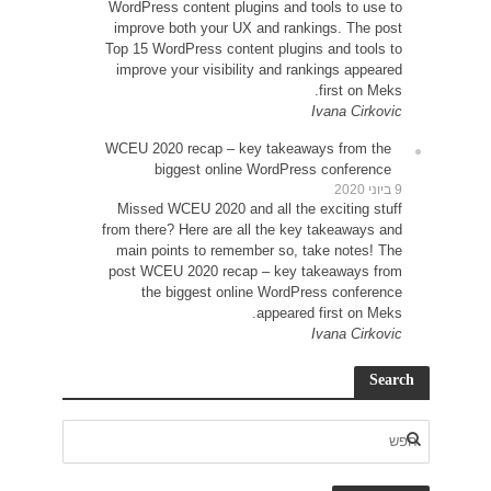
WordP
impr
Top 15
impr
WCEU 
Miss
from t
main
post 