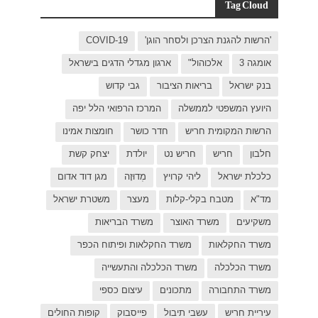
C
בישראל
ל יפה
ת אמינו
ק קשת
 דוד אדום
רת ישראל
כפר
פות החולים