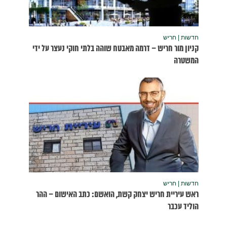
נעצר על ידי
שום – ההר