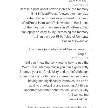
Here is 
exh
WordPre
of th
can app
How
Did 
WordPr
improve y
it isn’t
ha
qu
impor
22 