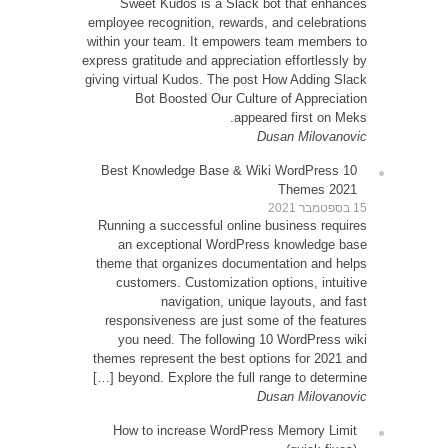
Sw
employe
within 
express g
giving v
10 Be
Runni
an
theme 
cu
resp
yo
themes
be
How