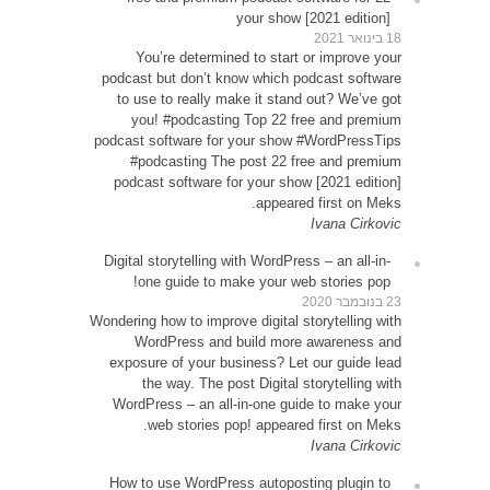
Y
podcas
to u
yo
podcast
#p
podca
Digital
o
Wondering
W
expos
WordP
How t