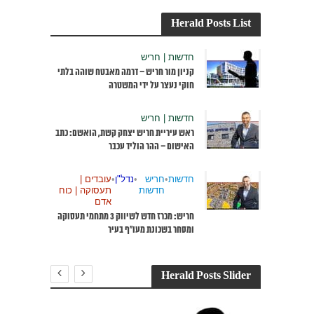
Herald Posts List
חדשות | חריש
קניון מור חריש – דרמה מאבטח שוהה בלתי
חוקי נעצר על ידי המשטרה
חדשות | חריש
ראש עיריית חריש יצחק קשת, הואשם: כתב
האישום – ההר הוליד עכבר
חדשות
•
חריש
•
נדל"ן
•
עובדים |
חדשות
תעסוקה | כוח
אדם
חריש: מכרז חדש לשיווק 3 מתחמי תעסוקה
ומסחר בשכונת מעו”ף בעיר
Herald Posts Slider