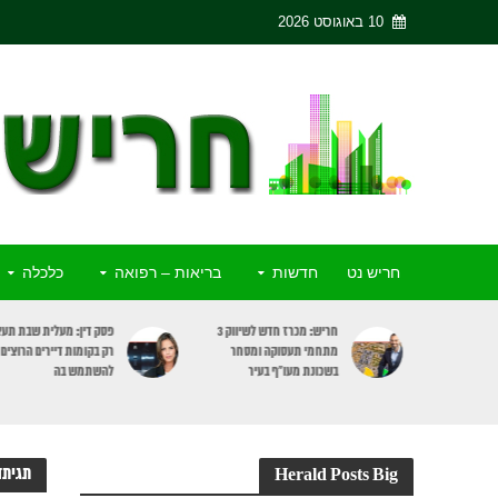
10 באוגוסט 2026
חריש נט
חדשות
בריאות – רפואה
כלכלה
ריש יצחק
חריש: מכרז חדש לשיווק 3
פסק דין: מעלית שבת תעצ
כתב האישום
מתחמי תעסוקה ומסחר
רק בקומות דיירים הרוצים
כבר
בשכונת מעו”ף בעיר
להשתמש בה
תגיתד
Herald Posts Big