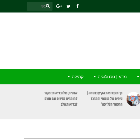
מדע | טכנולוגיה
קהילה
כך תעברו את הקיץ בבטחה |
אבטיח, כולו בריאות: מקור
טיפים של מומחי ‘המרכז
לחומרים מזינים וגם תורם
הרפואי הלל יפה’
לבריאות הלב