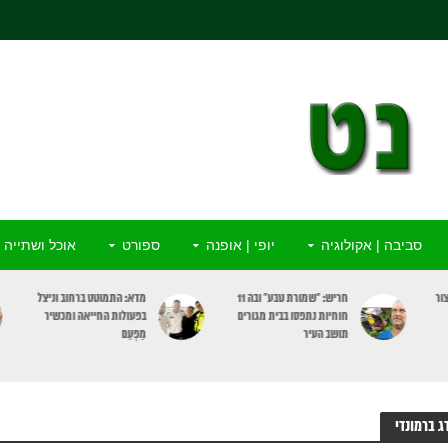
סביבה | אקולוגיה
יופי | אופנה
ספורט
אוכל ושתייה
ור
חריש: “שמורת טבע” ובה 11
מדא: התמוטט ברחוב וניצל
חוחיות נתפסו בבית מגורים
בפעולות החייאה ומכשיר
תושב העיר
מַפְעֵם
ג ברמונדי