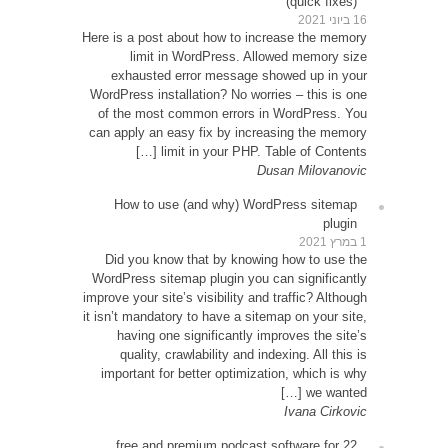
Here is 
exh
WordPre
of th
can app
How
Did 
WordPr
improve y
it isn’t
ha
qu
impor
22 