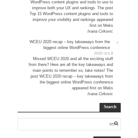
WordP
impr
Top 15
impr
WCEU 
Miss
from t
main
post 