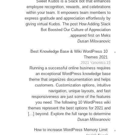
Sw
employe
within 
express g
giving v
10 Be
Runni
an
theme 
cu
resp
yo
themes
be
How