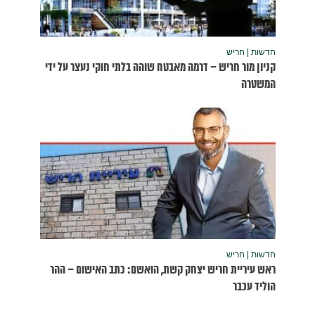
נעצר על ידי
שום – ההר