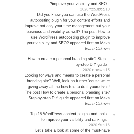
D
autop
improve 
busines
use 
your vi
How to
Looking 
brandin
giving 
The post
Step-b
Top 1
Le