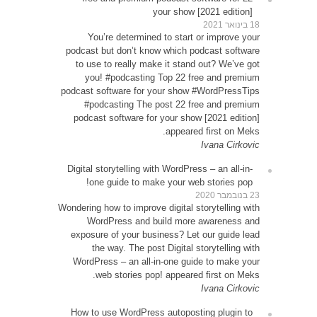
Y
podcas
to u
yo
podcast
#p
podca
Digital
o
Wondering
W
expos
WordP
How t