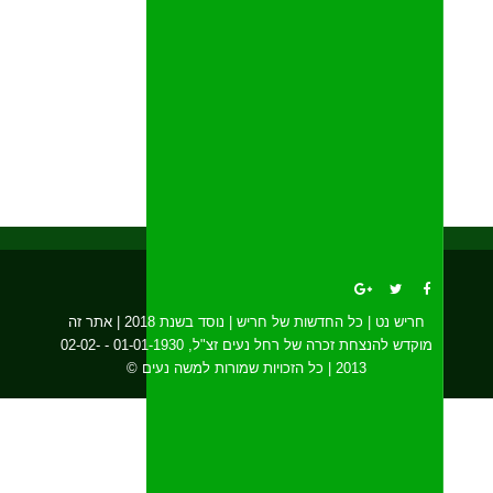
חריש נט | כל החדשות של חריש | נוסד בשנת 2018 | אתר זה
מוקדש להנצחת זכרה של רחל נעים זצ"ל, 01-01-1930 - 02-02-