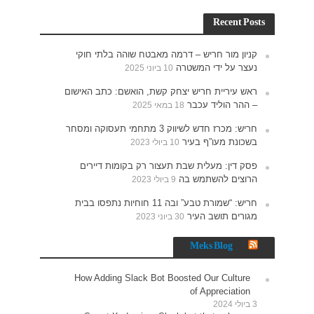
חוקי
האישום
תעסוקה ומסחר
רים
נתפסו בבית
How 