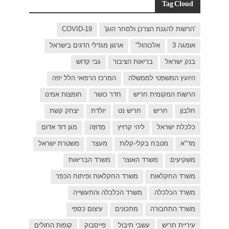
C
בישראל
ל יפה
ת אמינו
ק קשת
 דוד אדום
רת ישראל
כפר
פות החולים