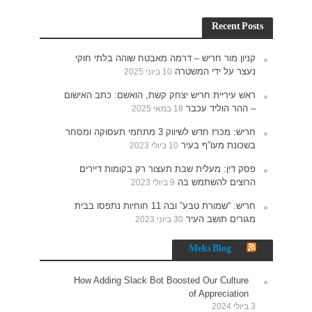
חוקי
האישום
תעסוקה ומסחר
רים
נתפסו בבית
How 