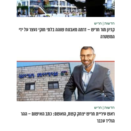
נעצר על ידי
שום – ההר