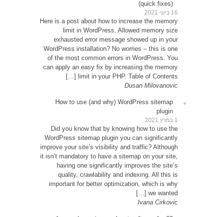
Here is 
exh
WordPre
of th
can app
How
Did 
WordPr
improve y
it isn’t
ha
qu
impor