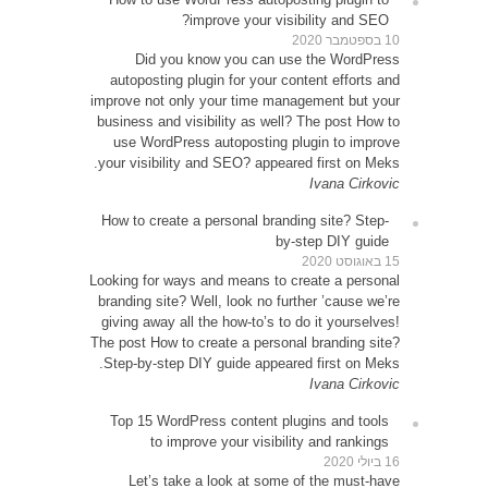
D
autop
improve 
busines
use 
your vi
How to
Looking 
brandin
giving 
The post
Step-b
Top 1
Le