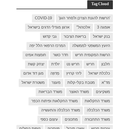
C
בישראל
ל יפה
ת אמינו
ק קשת
 דוד אדום
רת ישראל
כפר
פות החולים