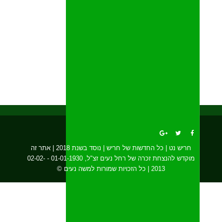
חריש נט | כל החדשות של חריש | נוסד בשנת 2018 | אתר זה
מוקדש להנצחת זכרה של רחל נעים זצ"ל, 01-01-1930 - 02-02-