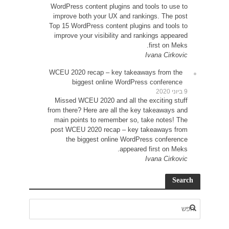
WordP
impr
Top 15
impr
WCEU 
Miss
from t
main
post 