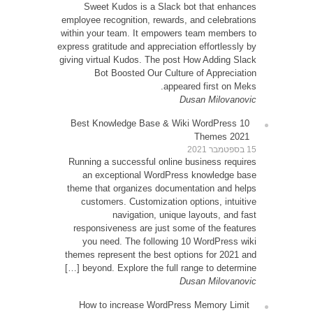
Sw
employe
within 
express g
giving v
10 Be
Runni
an
theme 
cu
resp
yo
themes
be
How