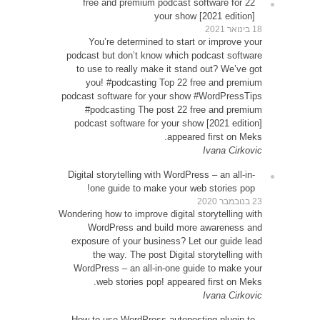
22 
Y
podcas
to u
yo
podcast
#p
podca
Digital
o
Wondering
W
expos
WordP
How t