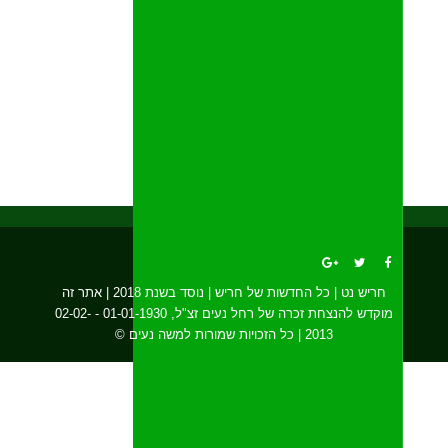
חריש נט | כל החדשות של חריש | נוסד בשנת 2018 | אתר זה
מוקדש להנצחת זכרה של רחל נעים זצ"ל, 01-01-1930 - 02-02-