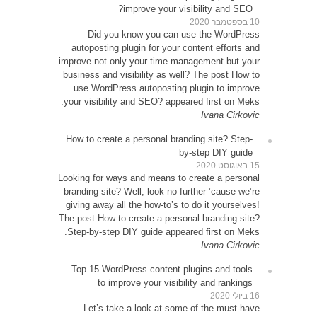
D
autop
improve 
busines
use 
your vi
How to
Looking 
brandin
giving 
The post
Step-b
Top 1
Le