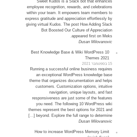
Sw
employe
within 
express g
giving v
10 Be
Runni
an
theme 
cu
resp
yo
themes
be
How