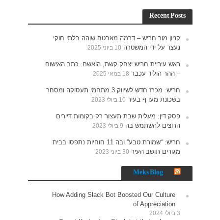
חוקי
האישום
תעסוקה ומסחר
רים
נתפסו בבית
How 