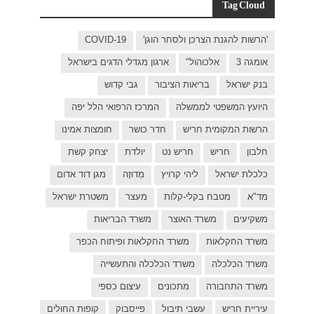
C
בישראל
ל יפה
ת אמינו
ק קשת
 דוד אדום
רת ישראל
כפר
פות החולים