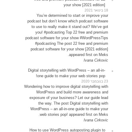
Y
podcas
to u
yo
podcast
#p
podca
Digital
o
Wondering
W
expos
WordP
How t