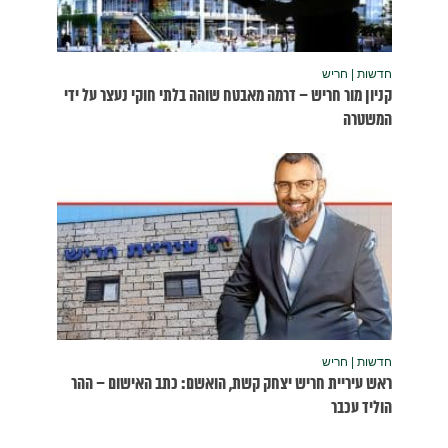
נעצר על ידי
שום – ההר