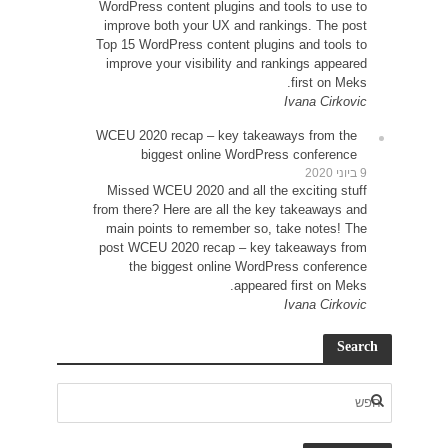
WordP
impr
Top 15
impr
WCEU 
Miss
from t
main
post 