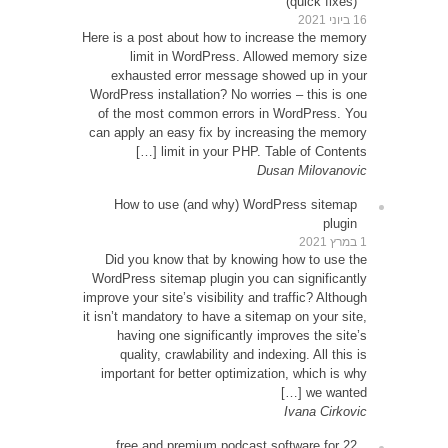
Here is 
exh
WordPre
of th
can app
How
Did 
WordPr
improve y
it isn’t
ha
qu
impor
22 