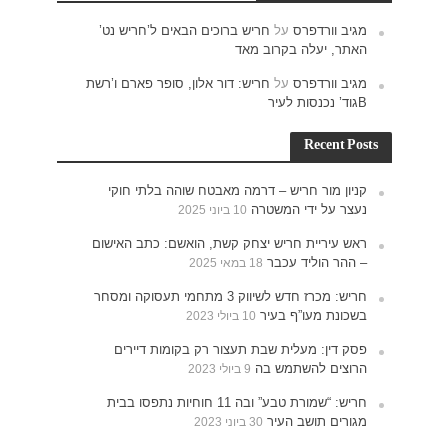
ש נט’
רם ו’רשת
חוקי
האישום
תעסוקה ומסחר
רים
נתפסו בבית