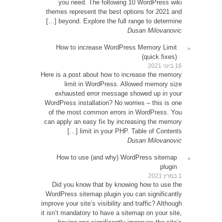
yo
themes
be
How
Here is 
exh
WordPre
of th
can app
How
Did 
WordPr
improve y
it isn’t