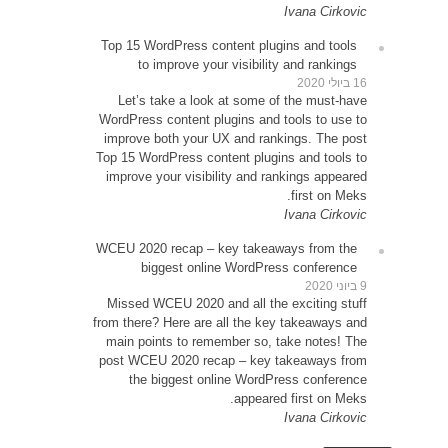
Top 1
Le
WordP
impr
Top 15
impr
WCEU 
Miss
from t
main
post 