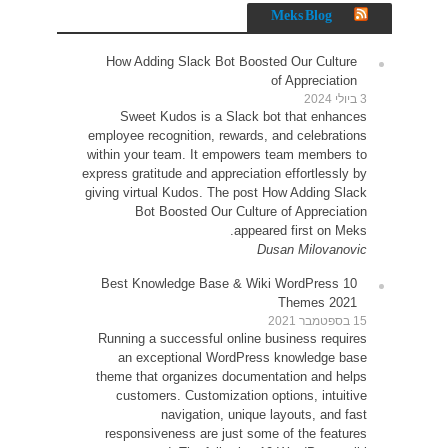
How 
Sw
employe
within 
express g
giving v
10 Be
Runni
an
theme 
cu
resp