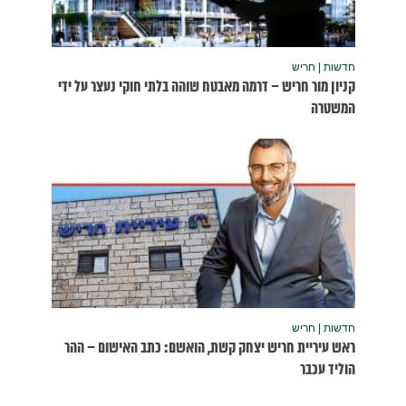
נעצר על ידי
שום – ההר