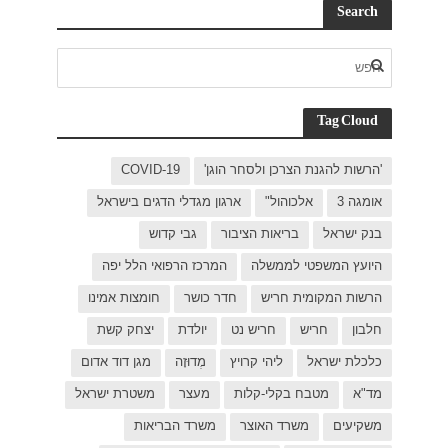
C
בישראל
ל יפה
ת אמינו
ק קשת
 דוד אדום
רת ישראל