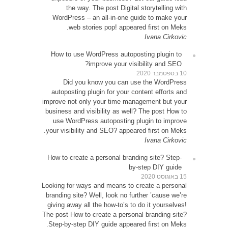
WordP
How t
D
autop
improve 
busines
use 
your vi
How to
Looking 
brandin
giving 
The post
Step-b