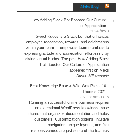
How 
Sw
employe
within 
express g
giving v
10 Be
Runni
an
theme 
cu
resp