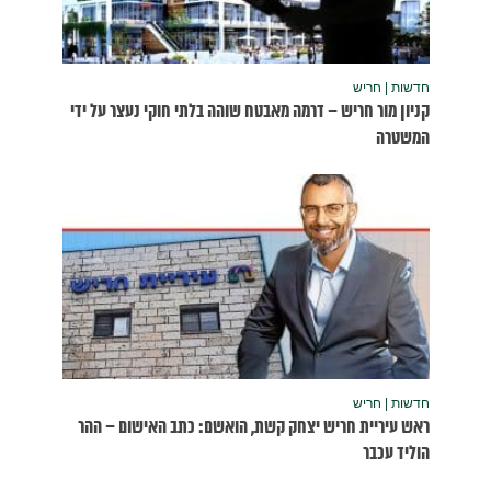
נעצר על ידי
שום – ההר