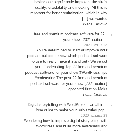
ha
qu
impor
22 
Y
podcas
to u
yo
podcast
#p
podca
Digital
o
Wondering
W