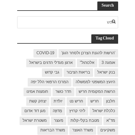
C
בישראל
ל יפה
ת אמינו
ק קשת
 דוד אדום
רת ישראל