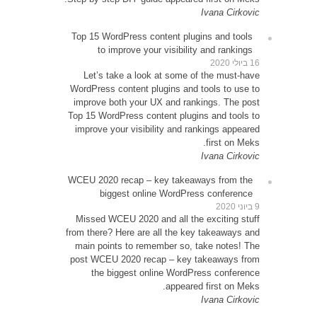
Top 1
Le
WordP
impr
Top 15
impr
WCEU 
Miss
from t
main
post 