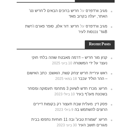
ש נט’
רם ו’רשת
חוקי
האישום
תעסוקה ומסחר
רים
נתפסו בבית