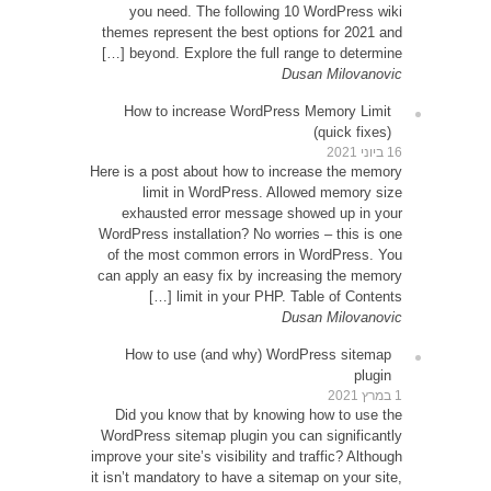
yo
themes
be
How
Here is 
exh
WordPre
of th
can app
How
Did 
WordPr
improve y
it isn’t