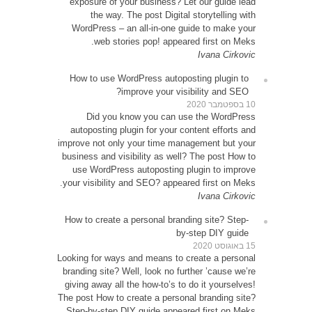
expos
WordP
How t
D
autop
improve 
busines
use 
your vi
How to
Looking 
brandin
giving 
The post
Step-b