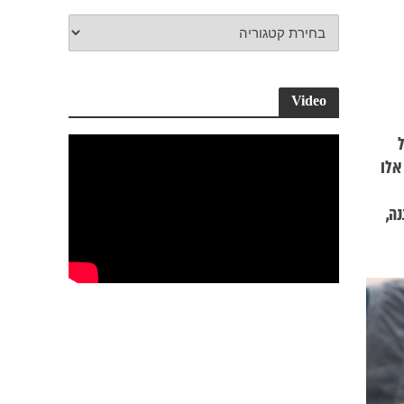
Video
ל
אלו
ה,