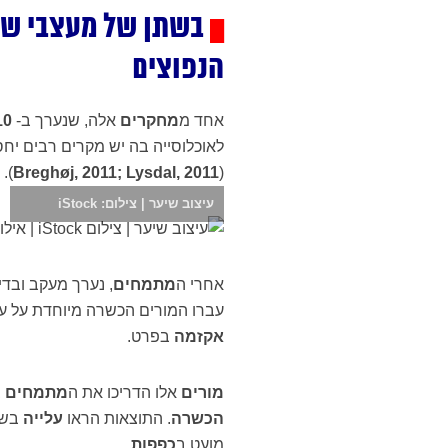
בשתן של מעצבי שיע
█
הנפוצים
אחד מ
מחקרים
אלה, שנערך ב-
10
לאוכלוסייה בה יש מקרים רבים יח
).
Breghøj, 2011; Lysdal, 2011
(
עיצוב שיער | צילום: iStock
אחרי ה
מתמחים
, נערך מעקב ובדי
עברו המורים הכשרה מיוחדת על ע
אקזמה
בפרט.
מורים
אלו הדריכו את ה
מתמחים
ב
הכשרה
. התוצאות הראו
עלייה
בשי
מועט ב
כפפות
.