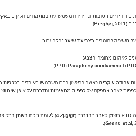
 בהן ה
ידיים רטובות
וכן, ירידה משמעותית ב
מתמחים
הלוקים ב
אקז
יה (
2011
,
Breghøj
).
ל
חשיפה
לחומרים ב
צביעת שיער
נחקר גם כן.
נים ל
זיהום
מחומרי ה
צבע
PT
(
ו-
Paraphenylenediamine
(
PPD
).
ת עבודה עוקבים
כאשר בראשון בהם השתמשו העובדים ב
כפפות
בא
בכפפות לאחר אספקה של
כפפות מתאימות
ו
הדרכה
על אופן
שימוש נ
-
PTD
ב
שתן
לאחר ההדרכה (
gr
/
µg
4.2
) לעומת ריכוזו ב
שתן
בתקופה
).
Geens, et al,