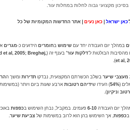
סיכון מקצועי גבוה לחלות במחלות עור.
’
כאן ישראל
|
כאן נעים
| אתר החדשות המקומיות של כל
ם
במהלך יום העבודה יחד עם
שימוש
ב
חומרים
הידועים כ-
מגרים
את
מהסיבות הבולטות ל’
דלקות עור’
בענף זה (
d et al, 2005; Breghøj,
).
et al, 
מעצבי שיער
בשלב הכשרתם המקצועית, נבדקו
תדירות
ומשך ה
הר
לים (
54%
) העידו ש
ידיהם רטובות
ארבע שעות ביום ויותר (במשימות כ
רטוב
ו
ניקיון
).
מהלך יום העבודה
6-10
פעמים. במקביל, נבחן השימוש ב
כפפות
באוכל
ב
כפפות
, אך השימוש בהן הוא לרוב במשימות של
צביעת שיער
.