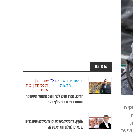
קרא עוד
חדשות
•
חריש
•
נדל"ן
•
עובדים |
חדשות
תעסוקה | כוח
אדם
חריש: מכרז חדש לשיווק 3 מתחמי תעסוקה
ומסחר בשכונת מעו”ף בעיר
קים
ת
אוֹמֶץ: להכליל גימלאים עד גיל 67 שעובדים
ת
כזכאים לחלת ודמי אבטלה
שיער