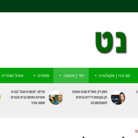
סביבה | אקולוגיה
יופי | אופנה
ספורט
אוכל ושתייה
ור
חריש: “שמורת טבע” ובה 11
מדא: התמוטט ברחוב וניצל
חוחיות נתפסו בבית מגורים
בפעולות החייאה ומכשיר
תושב העיר
מַפְעֵם
ם