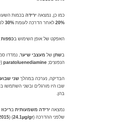
כמו כן, נמצאה
ירידה
בכמות השעות
20%
לאחר הדרכה לעומת
30%
לפנ
האפקט של אופן השימוש ב
כפפות
ע
ב
שתן
של
מעצבי שיער
, נמדדו סמ
הנפוצים;
paratoluenediamine
)
D
הבדיקה, נערכה במהלך
שני שבועו
שבו היו מורגלים ובשני השתמשו 
בהן.
נמצאה
ירידה משמעותית
ב
ריכוז
ה
שלפני ההדרכה (
gr
/
µg
24.1
) (
 2015