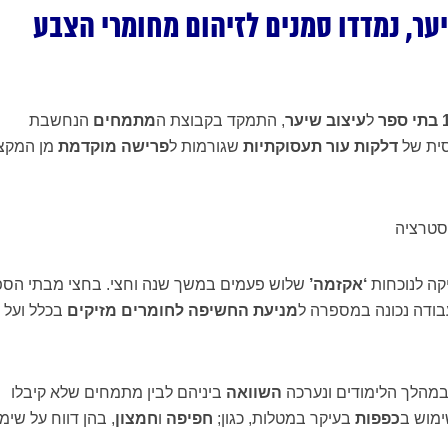
ר, נמדדו סמנים לזיהום מחומרי הצבע
בתי ספר
ל
עיצוב שיער
, התמקד בקבוצת ה
מתמחים
הנחשבת
סית של
דלקות עור תעסוקתיות
שגורמות ל
פרישה מוקדמת
מן המקצ
קה לנוכחות
‘אקזמה’
שלוש פעמים במשך שנה וחצי. בחצי מבתי הספ
בודה נכונה במספרה ל
מניעת החשיפה לחומרים מזיקים
בכלל ועל
מהלך הלימודים ונערכה
השוואה
ביניהם לבין מתמחים שלא קיבלו
מוש ב
כפפות
בעיקר במטלות, כגון;
חפיפה
ו
חמצון
, בהן דווח על שימ