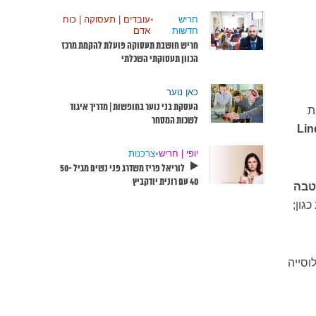
חריש
•
עובדים | תעסוקה | כוח
חדשות
אדם
חריש חושבת תעסוקה פועלת להקמת מרכז
הכוון תעסוקתי השכלתי
כאן נוער
העסקת בני נוער בחופשות | מדריך איגוד
לשכות המסחר
Lin
יופי | חריש
•
צרכנות
לוריאל פריז משדרג פני נשים מגיל 50-
40 עם רונית יודקביץ
טבה
גון;
וסייה