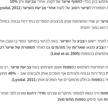
מש בהן בכדי
לחפוף שיער
של לקוח, אחרי
צביעה
ורק
10%
תספורת ל
שיער רטוב
של לקוח
אחרי צביעת השיער
(
ysdal, 2011
יער
הן שתי המשימות אותן מבצעים הספרים בתדירות גבוהה במהל
הוא נמוך יחסית.
 לאחר יישום ה
צבע
על ה
שיער
, באה לביטוי במחקר נוסף בו עקבו אח
 ה
צבע
ומצאו
שאריות
של
מזהמים
גם לאחר
תספורת של שיער רט
שתמשים בכפפות (
Lind et al, 2005
).
ת המודעות לשימוש ב
כפפות
ואופן השימוש בעת
צביעת שיער
. רבים
בתדירות גבוהה ולעיתים אף הופכים אותן ולובשים שוב –
40%
מתוך
ר
ב
כפפות
ובחלק מהמקרים אף הופכים אותן (
2011
,
Lysdal
).
פות
היה נושא למספר מחקרים שבחנו
מדדי זיהום
שונים לפני ואחרי
ות
ואף סיפקו
כפפות מתאימות
.