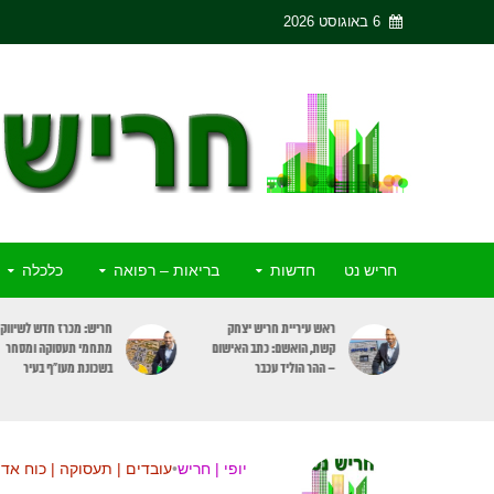
6 באוגוסט 2026
חריש נט
חדשות
בריאות – רפואה
כלכלה
ריש יצחק
חריש: מכרז חדש לשיווק 3
פסק דין: מעלית שבת תעצ
כתב האישום
מתחמי תעסוקה ומסחר
רק בקומות דיירים הרוצים
כבר
בשכונת מעו”ף בעיר
להשתמש בה
יופי | חריש
•
עובדים | תעסוקה | כוח אד