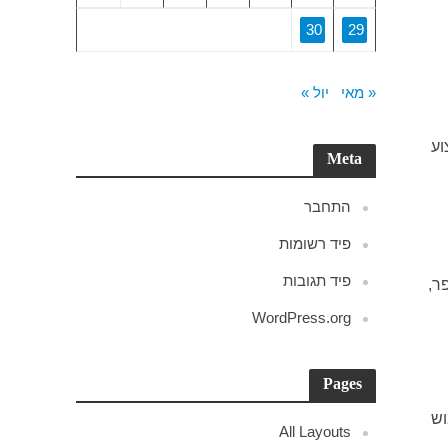
30
29
« מאי
יול »
וע
Meta
התחבר
פיד רשומות
פיד תגובות
ר,
WordPress.org
Pages
וש
All Layouts