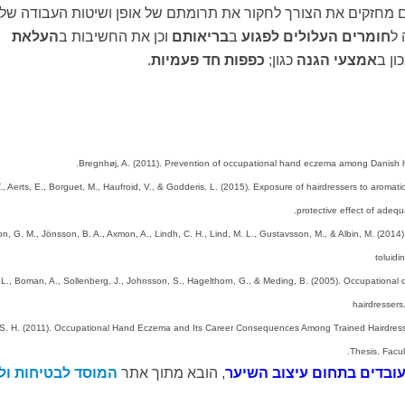
 מחזקים את הצורך לחקור את תרומתם של אופן ושיטות העבודה של
ל
חומרים העלולים לפגוע
ב
בריאותם
וכן את החשיבות ב
העלאת
ון ב
אמצעי הגנה
כגון;
כפפות חד פעמיות
.
Bregnhøj, A. (2011). Prevention of occupational hand eczema among Danish h
, Aerts, E., Borguet, M., Haufroid, V., & Godderis, L. (2015). Exposure of hairdressers to aromati
protective effect of ade
, G. M., Jönsson, B. A., Axmon, A., Lindh, C. H., Lind, M. L., Gustavsson, M., & Albin, M. (2014
toluid
 L., Boman, A., Sollenberg, J., Johnsson, S., Hagelthorn, G., & Meding, B. (2005). Occupationa
hairdressers
 S. H. (2011). Occupational Hand Eczema and Its Career Consequences Among Trained Hairdress
Thesis. Facul
עובדים בתחום עיצוב השיער
, הובא מתוך אתר
המוסד לבטיחות ול