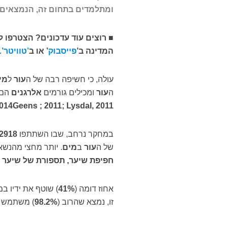
ומתלמדים בתחום זה, הנמצאים ב
■
רוצים עוד עדכונים? הצטרפו ל
המדינה
ב
’
פייסבוק
’
או ב
’טוויטר’
.
עולה, כי חשיפה רבה של ה
עור
ל
מי
ה
עור
ומכילים גורמים
אלרגנים
הם 
2014
Geens
;
2011; Lysdal, 2011
במחקר נרחב, שבו השתתפו
2918
של ה
עור
ב
מים
. יותר מחצי מהנשא
חפיפת שיער, תספורת של שיער 
אחוז דומה (
41%
) שוטף את ידיו ב
זו, נמצא שהרוב (
98.2%
) משתמש 