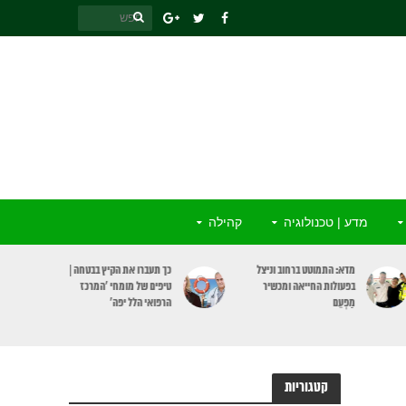
מדע | טכנולוגיה
קהילה
כך תעברו את הקיץ בבטחה |
אבטיח, כולו בריאות: מקור
טיפים של מומחי ‘המרכז
לחומרים מזינים וגם תורם
הרפואי הלל יפה’
לבריאות הלב
קטגוריות