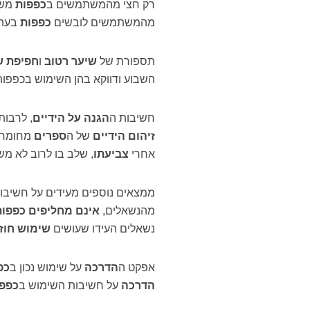
רק חצי מהמשתמשים ב
כפפות
משת
מהמשתמשים לובשים
כפפות
בעת 
תספורת של
שיער רטוב
ו
חפיפת ש
השבוע ודווקא בהן השימוש בכפפות 
חשיבות ה
הגנה על הידיים
, לרבות
זיהום הידיים
של ה
ספרים
מחומרי
אחרי
צביעתו
, שלב בו לרוב לא מ
ממצאים נוספים מעידים על חשיבו
מהנשאלים,
אינם מחליפים כפפות
נשאלים העידו שעושים
שימוש חוז
אפקט ה
הדרכה
על שימוש נכון ב
כפ
הדרכה
על חשיבות השימוש ב
כפפ