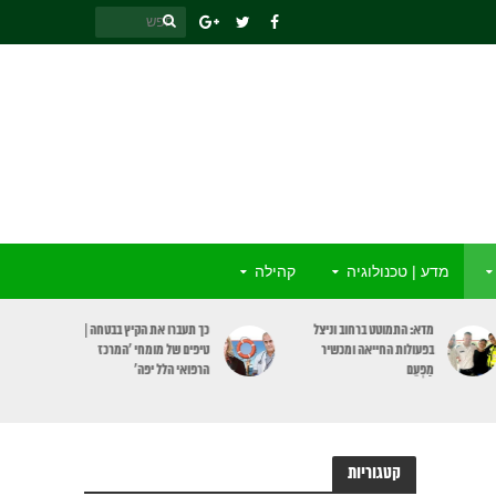
מדע | טכנולוגיה
קהילה
כך תעברו את הקיץ בבטחה |
אבטיח, כולו בריאות: מקור
טיפים של מומחי ‘המרכז
לחומרים מזינים וגם תורם
הרפואי הלל יפה’
לבריאות הלב
קטגוריות