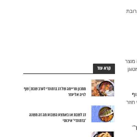
רובת
מוצר
קרא עוד
טוגן
מתכון חריימה של דג ברמונדי לערב שבת | שף
וף
לויה אליעזר
חוזר
דג לשבת או באמצע השבוע מה זה משנה
‘ברמונדי’ איכותי
”
‘