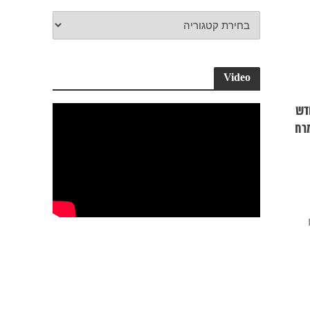
Video
חדש
כממרח