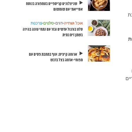
שניצלונים קריספיים בטמפורה בנוסח
אסייאתי עם שומשום
ת
אוכל ושתייה
•
דגים
•
סלטים
•
צרכנות
סלט בורגול עדשים וגזר עם נתחי טונה בהירה
בשמן זית כתית
ת
ארוחה קיצית: עוף במחבת פסים עם
תפוחי-אדמה בצל בדבש
יים