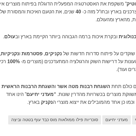
וטיק
” משקפת את האסטרטגיה המפעלית הדוגלת בפיתוח מוצרים איכ
רכנים בארץ ובחו”ל מזה כ-
40
שנים, את הטעם האיכות והמסורת של
ות, מהארץ ומהעולם.
נולוגית
ובקרת איכות ברמה הגבוהה ביותר הקיימת בארץ וב
עולם
.
שוקדים על פיתוח סדרות חדשות של
נקניקים
,
פסטרמות
ו
נקניקיות
,
עונות על דרישות השוק והרגולציה המתעדכנים (מוצרים מ-
100%
רכי
ם ועוד).
ם כולם תחת
השגחת רבנות מטה אשר
ו
השגחת הרבנות הראשית
שווקת מוצרים בכשרויות מהדרין שונות.
“מעדני יחיעם
” הינו אחד
מו כן אחד מהמובילים את ייצוא מוצרי ה
נקניק
בארץ.
מעדני יחיעם
סוכריות פילו ממולאות מוס כבד עוף בטטה וביצה