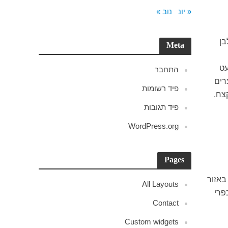
« יונ
נוב »
 מלבן
Meta
 מעט
התחבר
רים
פיד רשומות
צח.
פיד תגובות
WordPress.org
Pages
באזור
All Layouts
פרי
Contact
Custom widgets