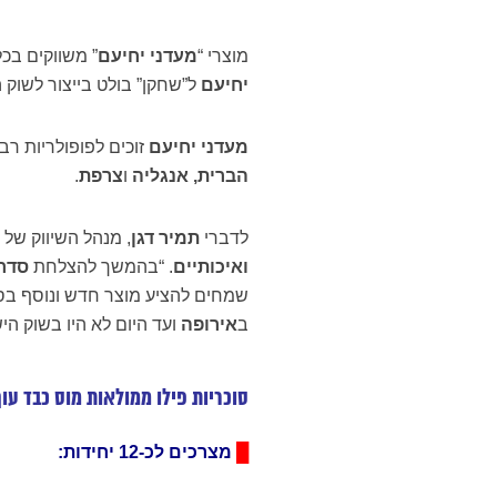
מוצרי “
מעדני יחיעם
” משווקים בכ
יחיעם
ל”שחקן” בולט בייצור לשוק ה
מעדני יחיעם
זוכים לפופולריות רב
הברית, אנגליה
ו
צרפת
.
לדברי
תמיר דגן
, מנהל השיווק של 
ואיכותיים
. “בהמשך להצלחת
סדר
שמחים להציע מוצר חדש ונוסף ב
ב
אירופה
ועד היום לא היו בשוק הי
סוכריות פילו ממולאות מוס כבד עו
█
מצרכים לכ-12 יחידות: