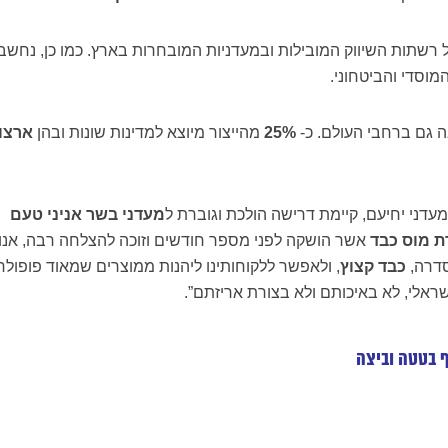
ל רשתות השיווק המובילות ובמעדניות המובחרות בארץ. כמו כן, נחשב
מוסדי והביטחוני.
ה גם ברחבי העולם. כ-
25%
מהייצור מיוצא למדינות שונות ובהן
ארצו
מעדני יחיעם, קיימת דרישה הולכת וגוברת ל
מעדני בשר אניני טעם
ת מוס כבד
אשר הושקה לפני מספר חודשים וזוכה להצלחה רבה, אנו
סדרה,
כבד קצוץ
, ולאפשר ללקוחותינו ליהנות ממוצרים שמאוד פופולר
שראלי, לא באיכותם ולא בצורת אריזתם”.
ף בטטה וביצה