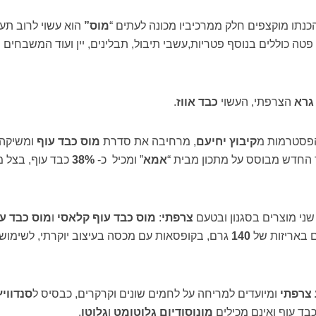
נתו מוקצפים חלק ממרכיביו מכונה לעתים “
מוס”
הוא עשוי לרוב תע
פטה כוללים בנוסף פטריות,עשבי תיבול, תבלינים, יין ועוד המשבחים
גרא
הצרפתי, העשוי
כבד אווז
.
והפסטרמות מ
קיבוץ יחיעם
, מרחיבה את סדרת
מוס כבד עוף
ומשיקה 
 החדש מבוסס על מתכון מבית “
אמא
” ומכיל כ-
38%
כבד עוף, בצל מ
שני מוצרים בסגנון ובטעם
צרפתי
:
מוס כבד עוף קלאסי
ו
מוס כבד ע
ם באריזות של
140
גרם, בקופסאות עם מכסה בעיצוב יוקרתי, לשימוש 
 צרפתי
ומיועדים למריחה על לחמים שונים וקרקרים, כבסיס ל
סנדוויץ
בד עוף ואינם מכילים
מונוסודיום גלוטומט
ו
גלוטן
.