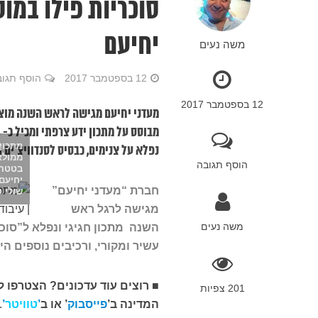
סוכריות פילו במו
יחיעם
משה נעים
12 בספטמבר 2017
הוסף תגוב
12 בספטמבר 2017
מעדני יחיעם מגישה לראש השנה מוצר
מתכון 
נפלא על צנימים, כבסיס לסנדוויצ'ים ו
ממולא
הוסף תגובה
בטטה 
יחיעם 
חברת “מעדני יחיעם”
שולי ס
מגישה לרגל ראש
משה נעים
השנה מתכון חגיגי ונפלא ל”סוכר
עשיר ומקורי, ורכיבים נוספים ה
■
רוצים עוד עדכונים? הצטרפו ל
201 צפיות
המדינה
ב
’
פייסבוק
’
או ב
’
טוויטר
’
.