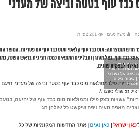
ס כבד עוף בטטה וביצה של מעדני
ה
משה נעים
201 צפיות
 חדש מתוצרתה: מוס כבד עוף קלאסי ומוס כבד עוף עם פטריות. המוצר ה
מבוסס על מתכון ידע צרפתי ומכיל כ- 38% כבד עוף, בצל מטוגן ותבלינים המתאים כמנה חגיגית בראש השנה, 
סוכריות פילו
כמילוי לבצקים שונים.
ות מוס כבד עוף
וביצה של מעדני
| עיבוד צילום:
ונגו ©
יות” עשויות בצק פילו וממולאות מוס כבד עוף של יחיעם, בטעם
יוצרים מאפה טעים ויפה שיקשט כל שולחן חג.
’
כאן ישראל
|
כאן נעים
| אתר החדשות המקומיות של כל