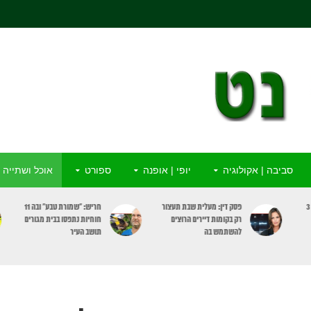
סביבה | אקולוגיה
יופי | אופנה
ספורט
אוכל ושתייה
ור
חריש: “שמורת טבע” ובה 11
מדא: התמוטט ברחוב וניצל
חוחיות נתפסו בבית מגורים
בפעולות החייאה ומכשיר
תושב העיר
מַפְעֵם