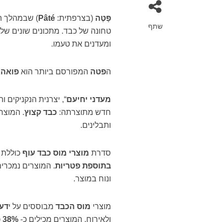
פָּטֶה
(בצרפתית:
Pâté
) שבמהלך הכ
שתף
טחונה של כבד. מתכונים שונים של 
ומעדנים את טעמו.
ה
פטה
המפורסם ביותר הוא
פואה 
מעדני יחיעם
“, יצרנית הנקניקים 
חדש מתוצרתה:
כבד קצוץ
. המוצר
ותבלינים.
סדרת
מוצרי מוס כבד עוף
כוללת 
בתוספת פטריות
. המוצרים נמכרי
ונוח במוצר.
מוצרי
מוס הכבד
מבוססים על י
דע
ולאירוח. המוצרים מכילים כ-
38%
כ