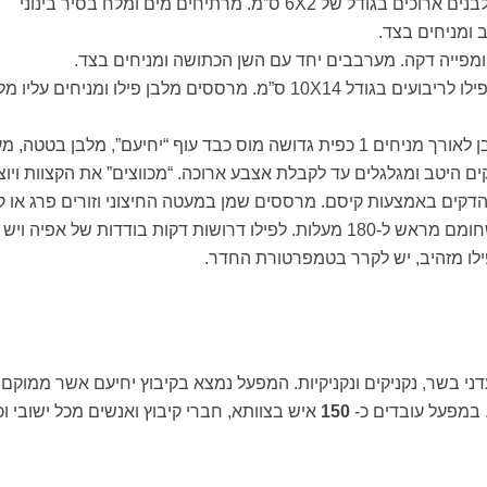
1. קולפים את הבטטה וחותכים למלבנים ארוכים בגודל של 6X2 ס”מ. מרתיחים מים ומלח בסיר בינוני
 ומניחים בצד.
3. להכנת הפילו: חותכים את דפי הפילו לריבועים בגודל 10X14 ס”מ. מרססים מלבן פילו ומניחים עליו
4. ממלאים בשכבות: בקצה כל מלבן לאורך מניחים 1 כפית גדושה מוס כבד עוף “יחיעם”, מלבן בטטה,
ים היטב ומגלגלים עד לקבלת אצבע ארוכה. “מכווצים” את הקצוות ויוצ
הדקים באמצעות קיסם. מרססים שמן במעטה החיצוני וזורים פרג או ק
5. מכניסים לאפיה מהירה בתנור שחומם מראש ל-180 מעלות. לפילו דרושות דקות בודדות של אפיה ויש
ו מזהיב, יש לקרר בטמפרטורת החדר.
עדני בשר, נקניקים ונקניקיות. המפעל נמצא בקיבוץ יחיעם אשר ממוקם 
 במפעל עובדים כ-
150
איש בצוותא, חברי קיבוץ ואנשים מכל ישובי וכ