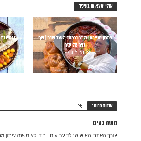
אולי ימצא חן בעיניך
מתכון חריימה של דג ברמונדי לערב שבת | שף
דג לשבת 
לויה אליעזר
8 ביולי 2018
אודות הכותב
משה נעים
עורך האתר. האיש שנולד עם עיתון ביד. לא משנה עיתון מנייר או באינטרנט.