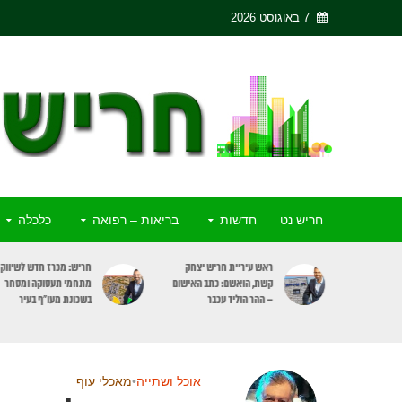
7 באוגוסט 2026
חריש נט
חדשות
בריאות – רפואה
כלכלה
ריש יצחק
חריש: מכרז חדש לשיווק 3
פסק דין: מעלית שבת תעצ
כתב האישום
מתחמי תעסוקה ומסחר
רק בקומות דיירים הרוצים
כבר
בשכונת מעו”ף בעיר
להשתמש בה
אוכל ושתייה
•
מאכלי עוף