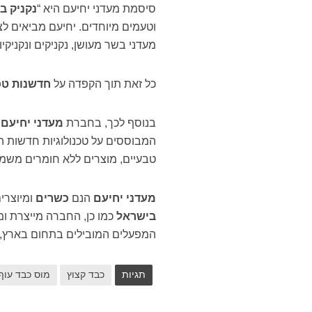
סיסמת מעדני יחיעם היא “
נקניק ב
וטעמים מיוחדים. יחיעם מביאים לצ
מעדני בשר מעושן, נקניקים ונקניקי
כל זאת תוך הקפדה על
חדשנות טכ
בנוסף לכך, בחברת
מעדני יחיעם
המבוססים על טכנולוגיות חדשות ה
טבעיים, מוצרים ללא חומרים משמרי
מעדני יחיעם
הנם
כשרים
ומיוצרי
בישראל
כמו כן, החברה מייצרת ומ
המפעלים המובילים בתחום בארץ, וכ
תגיות
כבד קצוץ
מוס כבד עוף