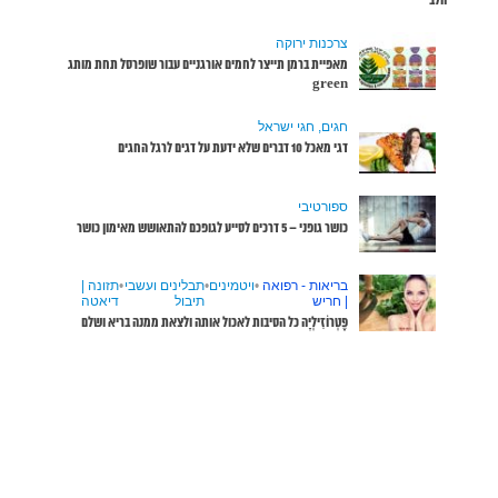
ופרסל תחת מותג
שבי
•
תזונה |
דיאטה
ממנה בריא ושלם