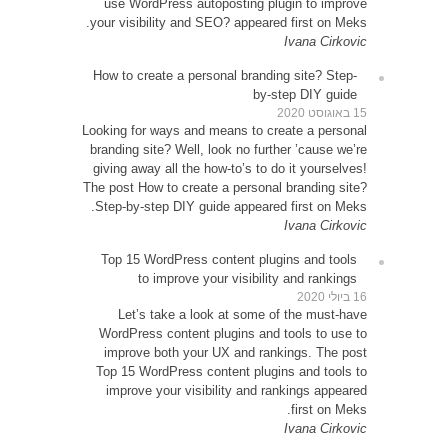
use 
your vi
How to
Looking 
brandin
giving 
The post
Step-b
Top 1
Le
WordP
impr
Top 15
impr