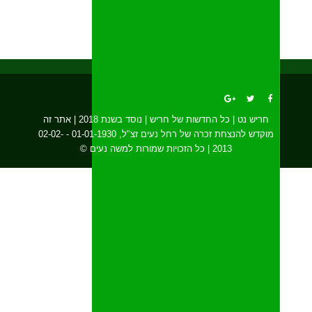
חריש נט | כל החדשות של חריש | נוסד בשנת 2018 | אתר זה
מוקדש להנצחת זכרה של רחל נעים זצ"ל, 01-01-1930 - 02-02-