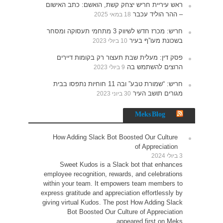
האישום
תעסוקה ומסחר
ים
תפסו בבית
How 
Sw
employe
within 
express 
giving 