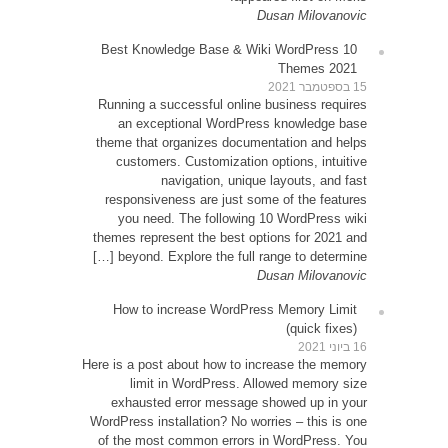
10 Be
Runni
an
theme
cu
resp
yo
themes
be
How
Here is 
exh
WordPre
of th