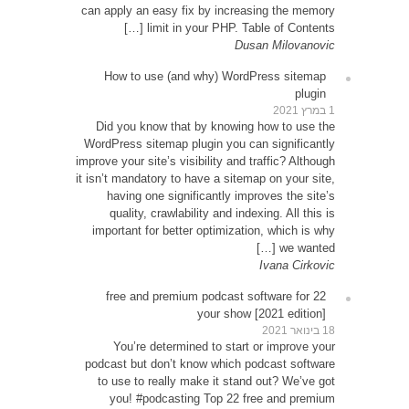
can app
Ho
Did 
WordPr
improve y
it isn’t
ha
qu
impor
22
Y
podcas
to u
yo