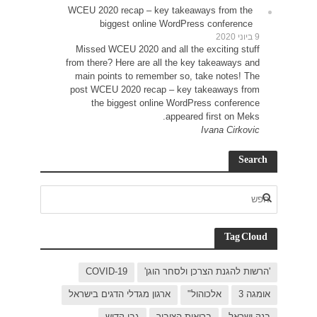
WCEU 
Miss
from t
main
post 
C
ישראל