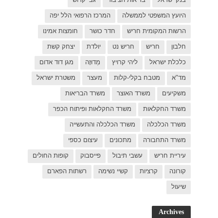
 יפה
ת אמינו
 קשת
דוד אדום
ת ישראל
כפר
פות החולים
פארם