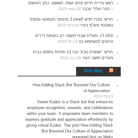
האישום
תעסוקה ומסחר
רים
נתפסו בבית
How 
Sw
employe
within 
express g
giving v