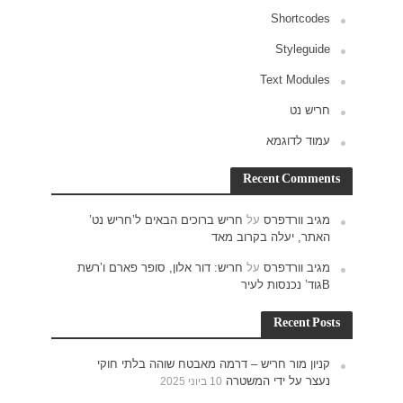
ש נט’
רם ו’רשת
חוקי