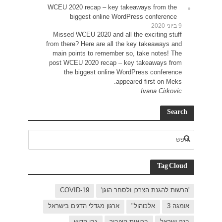
WCEU 
Miss
from t
main
post 
C
בישראל