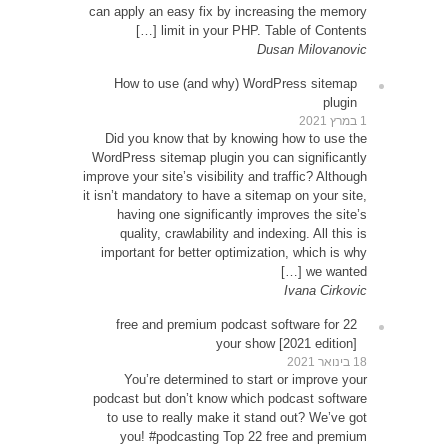
can app
How
Did 
WordPr
improve y
it isn’t
ha
qu
impor
22 
Y
podcas
to u
yo