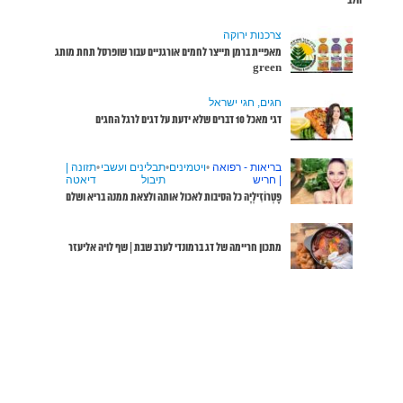
שופרסל תחת מותג
שבי
•
תזונה |
דיאטה
ממנה בריא ושלם
 לויה אליעזר