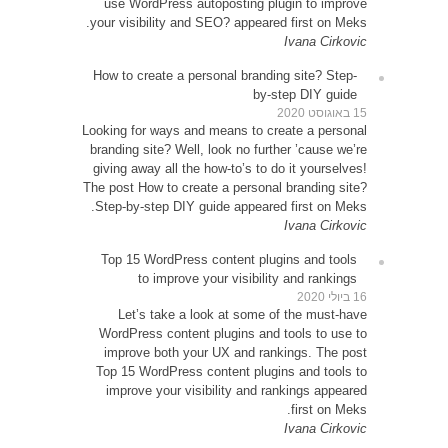
use 
your vi
How to
Looking 
brandin
giving 
The post
Step-b
Top 1
Le
WordP
impr
Top 15
impr