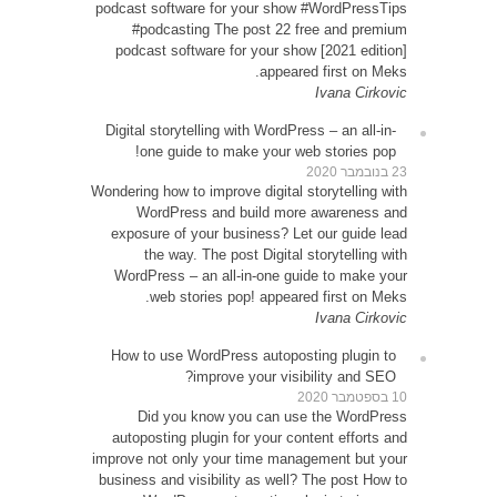
podcast
#p
podca
Digital
o
Wondering
W
expos
WordP
How t
D
autop
improve 
busines