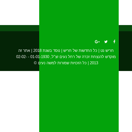
חריש נט | כל החדשות של חריש | נוסד בשנת 2018 | אתר זה
מוקדש להנצחת זכרה של רחל נעים זצ"ל, 01-01-1930 - 02-02-