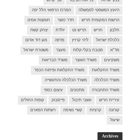
ל יפה
ת אמינו
ק קשת
 דוד אדום
רת ישראל
כפר
פות החולים
פארם