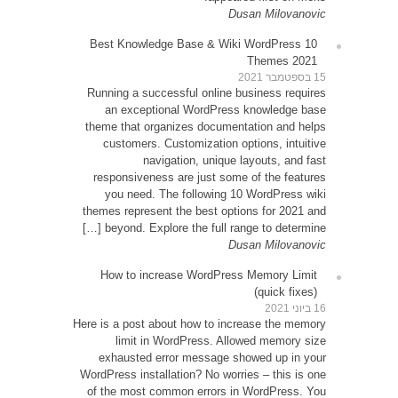
10 Be
Runni
an
theme 
cu
resp
yo
themes
be
How
Here is 
exh
WordPre
of th